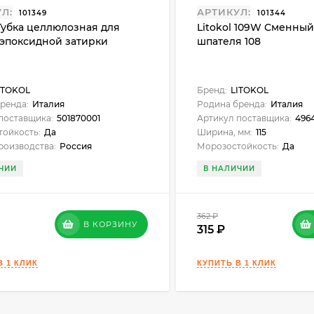
Л:
АРТИКУЛ:
101349
101344
 Губка целлюлозная для
Litokol 109W Сменный
 эпоксидной затирки
шпателя 108
ITOKOL
Бренд:
LITOKOL
ренда:
Италия
Родина бренда:
Италия
поставщика:
501870001
Артикул поставщика:
496
ойкость:
Да
Ширина, мм:
115
роизводства:
Россия
Морозостойкость:
Да
ЧИИ
В НАЛИЧИИ
362
₽
В КОРЗИНУ
315