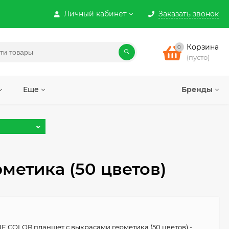
Личный кабинет
Заказать звонок
Корзина
0
(пусто)
Еще
Бренды
метика (50 цветов)
NE COLOR планшет с выкрасами герметика (50 цветов) -