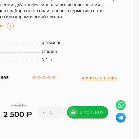
нении, для профессионального использования.
ля подбора цвета силиконового герметика в тон
си или керамической плитки.
ИЕ
KERAKOLL
Италия
0.2 кг
7695
4 500
₽
-
+
2 500
₽
В КОРЗИНУ