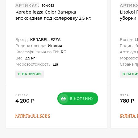
АРТИКУЛ:
АРТИКУ
104012
Kerabellezza Color Затирка
Litokol
эпоксидная под колеровку 2,5 кг.
уборки
Бренд:
KERABELLEZZA
Бренд:
L
Родина бренда:
Италия
Родина б
Классификация по EN:
RG
Артикул 
Вес:
2.5 кг
Морозост
Морозостойкость:
Да
Страна п
В НАЛИЧИИ
В НАЛИ
5 600
₽
897
₽
В КОРЗИНУ
4 200
780