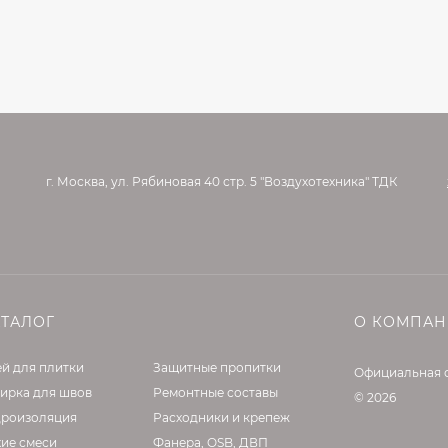
г. Москва, ул. Рябиновая 40 стр. 5 "Воздухотехника" ТДК
АТАЛОГ
О КОМПА
й для плитки
Защитные пропитки
Официальная 
ирка для швов
Ремонтные составы
© 2026
дроизоляция
Расходники и крепеж
хие смеси
Фанера, OSB, ДВП