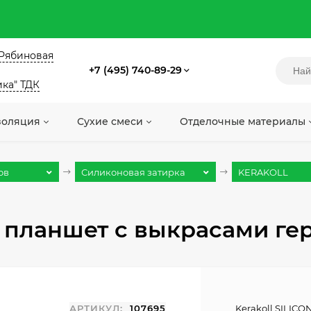
. Рябиновая
+7 (495) 740-89-29
ика" ТДК
золяция
Сухие смеси
Отделочные материалы
ов
Силиконовая затирка
KERAKOLL
 планшет с выкрасами гер
АРТИКУЛ:
107695
Kerakoll SILICO