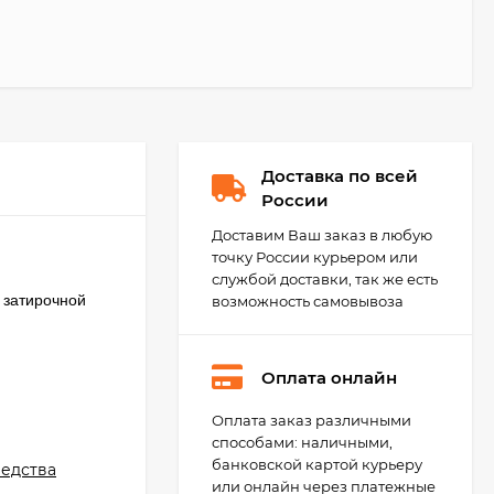
Доставка по всей
России
Доставим Ваш заказ в любую
точку России курьером или
службой доставки, так же есть
 затирочной
возможность самовывоза
Оплата онлайн
Kerakoll Fugalite Color
Оплата заказ различными
Эпоксидная затирка,
способами: наличными,
1.5 кг.
4 850
₽
банковской картой курьеру
едства
4 500
₽
или онлайн через платежные