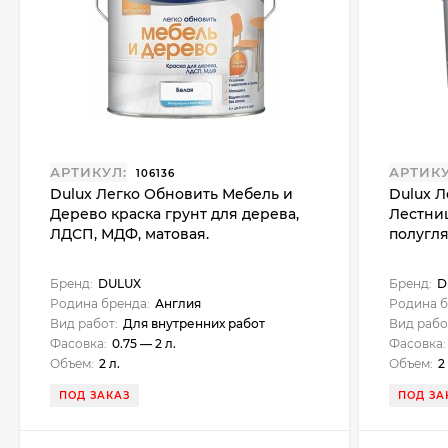
АРТИКУЛ:
АРТИКУ
106136
Dulux Легко Обновить Мебель и
Dulux 
Дерево краска грунт для дерева,
Лестниц
ЛДСП, МДФ, матовая.
полугл
Бренд:
DULUX
Бренд:
D
Родина бренда:
Англия
Родина б
Вид работ:
Для внутренних работ
Вид рабо
Фасовка:
0.75 — 2 л.
Фасовка:
Объем:
2 л.
Объем:
2
ПОД ЗАКАЗ
ПОД ЗА