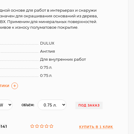
дной основе для работ в интерьерах и снаружи
значен для окрашивания оснований из дерева,
ПВХ. Применим для минеральных поверхностей.
чивое к износу полуматовое покрытие.
DULUX
Англия
Для внутренних работ
0.75 л.
0.75 л.
СТИКИ
ОБЪЕМ:
ПОД ЗАКАЗ
6141