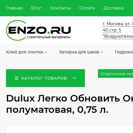
Главная
Блог
Контакты
Оплата
Доставка
г. Москва, ул
40 стр. 5
"Воздухотехн
Клей для плитки
Затирка для швов
Гидрои
Отделочные ма
КАТАЛОГ ТОВАРОВ
Dulux Легко Обновить Ок
полуматовая, 0,75 л.