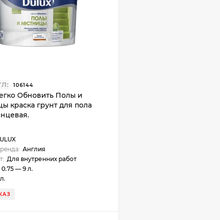
Л:
106144
Легко Обновить Полы и
ы краска грунт для пола
янцевая.
ULUX
ренда:
Англия
т:
Для внутренних работ
0.75 — 9 л.
 л.
КАЗ