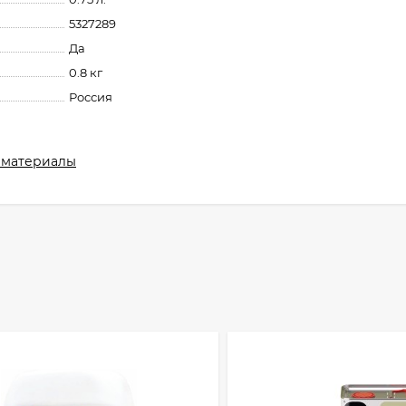
5327289
Да
0.8 кг
Россия
 материалы