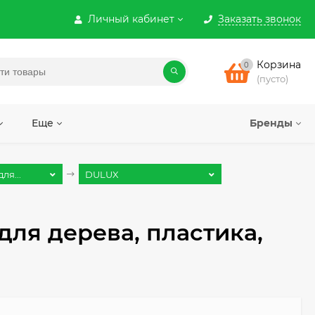
Личный кабинет
Заказать звонок
Корзина
0
(пусто)
Еще
Бренды
ля...
DULUX
для дерева, пластика,