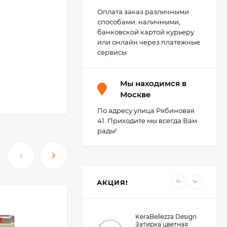
Оплата заказ различными
способами: наличными,
Kerabellezza Fuga
банковской картой курьеру
Cleaner Средство для
или онлайн через платежные
удаления
1 400
₽
эпоксидных остатков,
сервисы
0,5 л.
Мы находимся в
Litokol Litopoxy
Москве
Design Колеруемая
эпоксидная затирка
По адресу улица Рябиновая
1 839
₽
1-15 мм, 1 кг.
41. Приходите мы всегда Вам
1 750
₽
рады!
KeraBellezza Design
Затирка цветная
эпоксидная 2 кг.
4 755
₽
АКЦИЯ!
3 700
₽
KeraBellezza Design
Затирка цветная