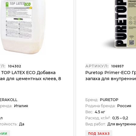
Л:
АРТИКУЛ:
104302
106957
l TOP LATEX ECO Добавка
Puretop Primer-ECO Г
ая для цементных клеев, 8
запаха для внутренних
ERAKOLL
Бренд:
PURETOP
ренда:
Италия
Родина бренда:
Россия
Вес:
4.5 кг
 л
Расход, кг/м²:
0,15 – 0,2
ойкость:
Да
Вид работ:
Для внутренни
ЧИИ
ПОД ЗАКАЗ