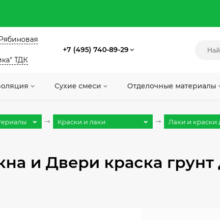
. Рябиновая
+7 (495) 740-89-29
ика" ТДК
золяция
Сухие смеси
Отделочные материалы
териалы
Краски и лаки
Лаки и краски д
на и Двери краска грунт 