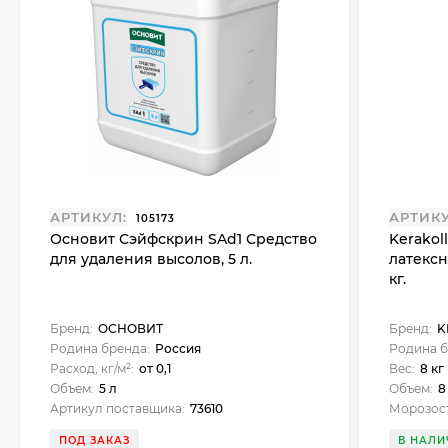
АРТИКУЛ:
АРТИКУ
105173
Основит Сэйфскрин SAd1 Средство
Kerakol
для удаления высолов, 5 л.
латексн
кг.
Бренд:
ОСНОВИТ
Бренд:
K
Родина бренда:
Россия
Родина б
Расход, кг/м²:
от 0,1
Вес:
8 кг
Объем:
5 л
Объем:
8
Артикул поставщика:
73610
Морозост
ПОД ЗАКАЗ
В НАЛИ