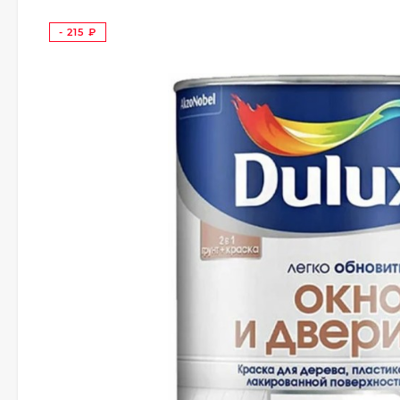
- 215
₽