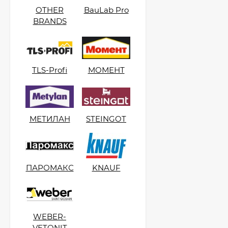
OTHER
BauLab Pro
Kerabellezza Fuga
BRANDS
Cleaner Средство для
удаления
1 400
₽
эпоксидных остатков,
0,5 л.
TLS-Profi
МОМЕНТ
МЕТИЛАН
STEINGOT
ПАРОМАКС
KNAUF
WEBER-
VETONIT