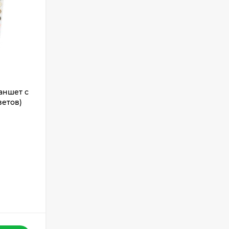
аншет с
ветов)