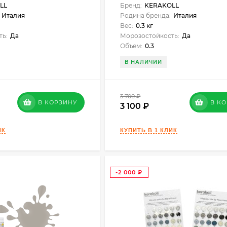
LL
Бренд:
KERAKOLL
Италия
Родина бренда:
Италия
Вес:
0.3 кг
ть:
Да
Морозостойкость:
Да
Объем:
0.3
В НАЛИЧИИ
3 700
₽
В КОРЗИНУ
В К
3 100
-2 000
₽