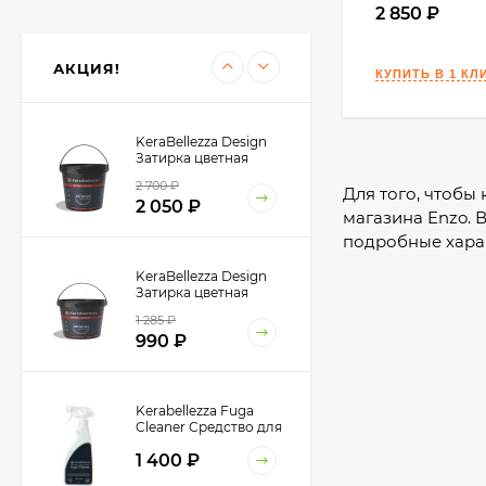
Kerabellezza Губка из
2 850
фиброволокна для
уборки эпоксидной
300
₽
затирки
АКЦИЯ!
210
₽
KeraBellezza Design
Затирка цветная
эпоксидная 1 кг.
2 700
₽
Для того, чтобы
2 050
₽
магазина Enzo. 
подробные хара
KeraBellezza Design
Затирка цветная
эпоксидная 0,33 кг.
1 285
₽
990
₽
Kerabellezza Fuga
Cleaner Средство для
удаления
1 400
₽
эпоксидных остатков,
0,5 л.