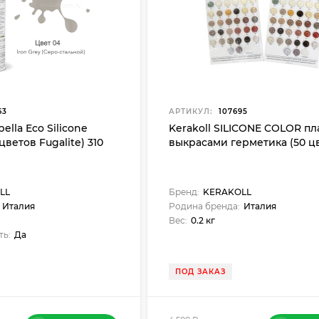
63
АРТИКУЛ:
107695
ella Eco Silicone
Kerakoll SILICONE COLOR пл
цветов Fugalite) 310
выкрасами герметика (50 ц
LL
Бренд:
KERAKOLL
Италия
Родина бренда:
Италия
Вес:
0.2 кг
ть:
Да
ПОД ЗАКАЗ