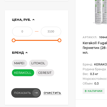
ЦЕНА, РУБ.
—
АРТИКУЛ:
1064
Kerakoll Fugab
Герметик (28 
Kerabellezza Neutro
мл.
БРЕНД
База для Color Agent 1
кг.
1 950
₽
MAPEI
LITOKOL
Бренд:
KERAKO
Родина бренда:
KERAKOLL
CERESIT
Вес:
0.3 кг
Морозостойкос
Kerakoll Fuga-Soap
Eco Моющее
Объем:
0.3
средство 1 л.
3 450
₽
В НАЛИЧИИ
3 400
₽
ОЧИСТИТЬ
ПОКАЗАТЬ