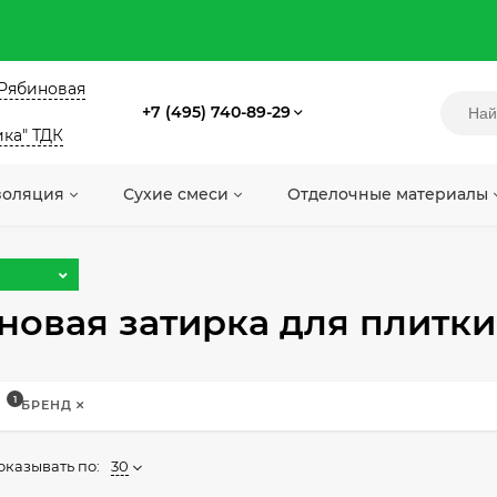
. Рябиновая
+7 (495) 740-89-29
ика" ТДК
золяция
Сухие смеси
Отделочные материалы
новая затирка для плитки
1
БРЕНД
оказывать по:
30