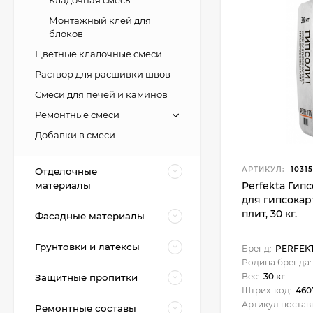
Кладочная смесь
Монтажный клей для
блоков
Цветные кладочные смеси
Раствор для расшивки швов
Смеси для печей и каминов
Ремонтные смеси
Добавки в смеси
АРТИКУЛ:
1031
Отделочные
материалы
Perfekta Гип
для гипсокар
плит, 30 кг.
Фасадные материалы
Грунтовки и латексы
Бренд:
PERFEK
Родина бренда:
Вес:
30 кг
Защитные пропитки
Штрих-код:
460
Артикул постав
Ремонтные составы