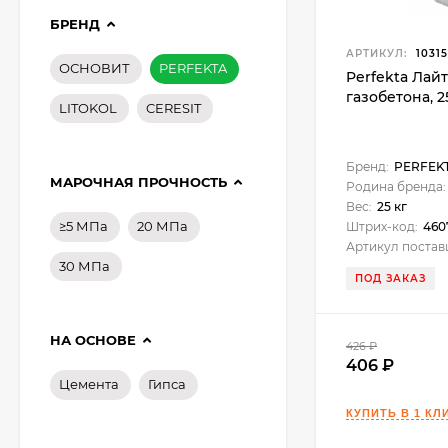
БРЕНД
АРТИКУЛ:
10315
ОСНОВИТ
PERFEKTA
Perfekta Лай
газобетона, 25
LITOKOL
CERESIT
Бренд:
PERFEK
МАРОЧНАЯ ПРОЧНОСТЬ
Родина бренда:
Вес:
25 кг
≥5 МПа
20 МПа
Штрих-код:
460
Артикул постав
30 МПа
ПОД ЗАКАЗ
НА ОСНОВЕ
426
₽
406
Цемента
Гипса
Litokol Starlike Evo
Эпоксидная затирка
1-15 мм, 2,5 кг.
5 634
₽
4 899
₽