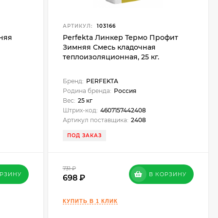
АРТИКУЛ:
103166
мняя
Perfekta Линкер Термо Профит
Зимняя Смесь кладочная
теплоизоляционная, 25 кг.
Бренд:
PERFEKTA
Родина бренда:
Россия
Вес:
25 кг
Штрих-код:
4607157442408
Артикул поставщика:
2408
ПОД ЗАКАЗ
731
₽
ОРЗИНУ
В КОРЗИНУ
698