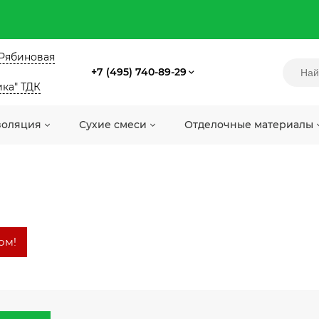
. Рябиновая
+7 (495) 740-89-29
ика" ТДК
золяция
Сухие смеси
Отделочные материалы
ом!