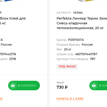
7
АРТИКУЛ:
103164
тблок Клей для
Perfekta Линкер Термо Зи
 кг.
Смесь кладочная
теплоизоляционная, 20 кг.
TA
Бренд:
PERFEKTA
Россия
Родина бренда:
Россия
Вес:
20 кг
7157442378
Штрих-код:
4607157440787
щика:
2378
Артикул поставщика:
787
ПОД ЗАКАЗ
764
₽
В КОРЗИНУ
В К
730