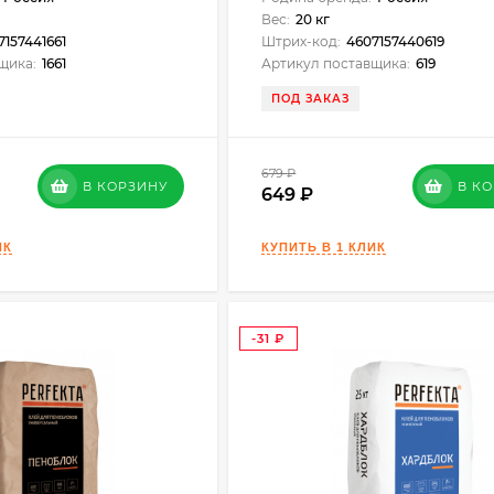
Вес:
20 кг
7157441661
Штрих-код:
4607157440619
щика:
1661
Артикул поставщика:
619
ПОД ЗАКАЗ
679
₽
В КОРЗИНУ
В К
649
-31
₽