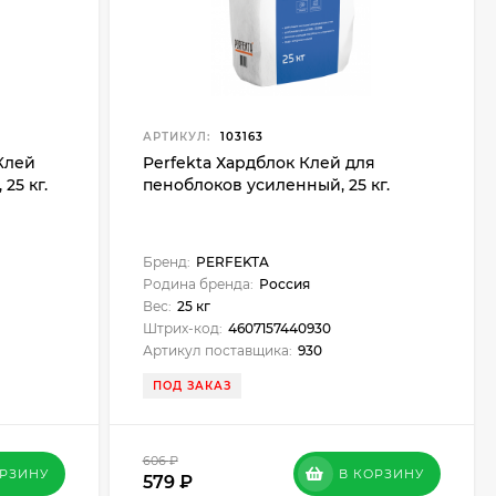
АРТИКУЛ:
103163
Клей
Perfekta Хардблок Клей для
25 кг.
пеноблоков усиленный, 25 кг.
Бренд:
PERFEKTA
Родина бренда:
Россия
Вес:
25 кг
Штрих-код:
4607157440930
Артикул поставщика:
930
ПОД ЗАКАЗ
606
₽
ОРЗИНУ
В КОРЗИНУ
579