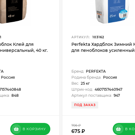
1
АРТИКУЛ:
103162
облок Клей для
Perfekta Хардблок Зимний 
ниверсальный, 40 кг.
для пеноблоков усиленный, 
TA
Бренд:
PERFEKTA
Россия
Родина бренда:
Россия
Вес:
25 кг
7157440848
Штрих-код:
4607157440947
щика:
848
Артикул поставщика:
947
ПОД ЗАКАЗ
706
₽
В КОРЗИНУ
В К
675