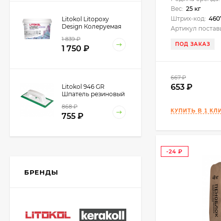
Вес:
25 кг
Штрих-код:
460
Litokol Litopoxy
Design Колеруемая
Артикул постав
эпоксидная затирка
1 839
₽
1-15 мм, 1 кг.
ПОД ЗАКАЗ
1 750
₽
667
₽
653
Litokol 946 GR
Шпатель резиновый
для эпоксидной
868
₽
затирки, 260х110 мм.
755
₽
-24
Kerabellezza Губка из
фиброволокна для
₽
уборки эпоксидной
БРЕНДЫ
300
₽
затирки
210
₽