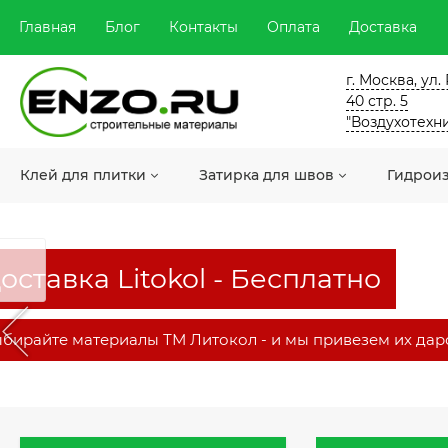
Главная
Блог
Контакты
Оплата
Доставка
г. Москва, ул
40 стр. 5
"Воздухотехн
Клей для плитки
Затирка для швов
Гидрои
оставка Litokol - Бесплатно
бирайте материалы ТМ Литокол - и мы привезем их дар