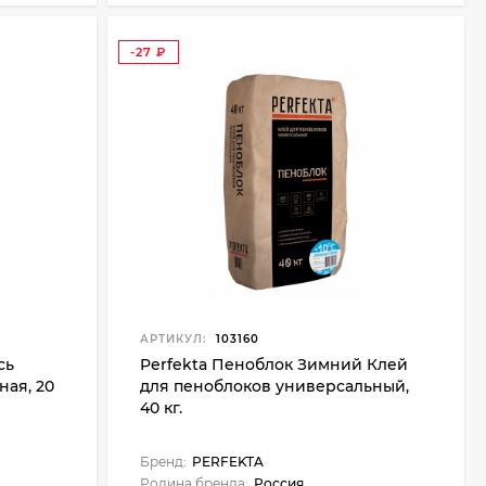
-27
₽
АРТИКУЛ:
103160
сь
Perfekta Пеноблок Зимний Клей
ая, 20
для пеноблоков универсальный,
40 кг.
Бренд:
PERFEKTA
Родина бренда:
Россия