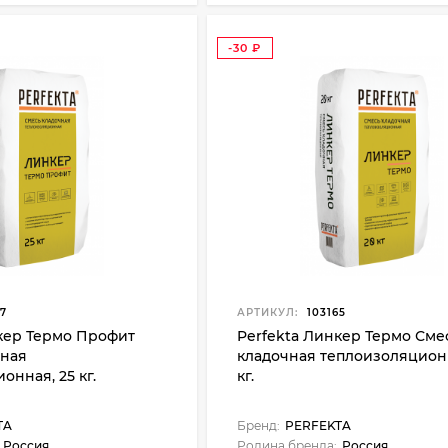
-30
₽
7
АРТИКУЛ:
103165
кер Термо Профит
Perfekta Линкер Термо Сме
чная
кладочная теплоизоляционн
онная, 25 кг.
кг.
TA
Бренд:
PERFEKTA
Россия
Родина бренда:
Россия