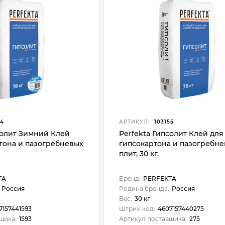
54
АРТИКУЛ:
103155
солит Зимний Клей
Perfekta Гипсолит Клей для
тона и пазогребневых
гипсокартона и пазогребн
плит, 30 кг.
TA
Бренд:
PERFEKTA
Россия
Родина бренда:
Россия
Вес:
30 кг
7157441593
Штрих-код:
4607157440275
щика:
1593
Артикул поставщика:
275