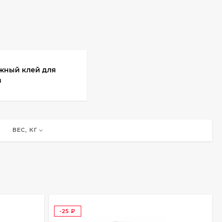
жный клей для
в
ВЕС, КГ
-25
₽