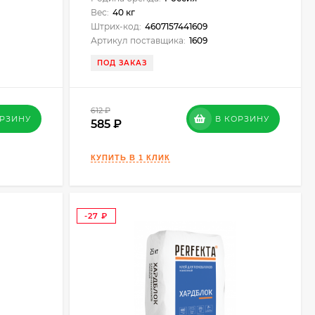
Вес:
40 кг
Штрих-код:
4607157441609
Артикул поставщика:
1609
ПОД ЗАКАЗ
612
₽
ОРЗИНУ
В КОРЗИНУ
585
-27
₽