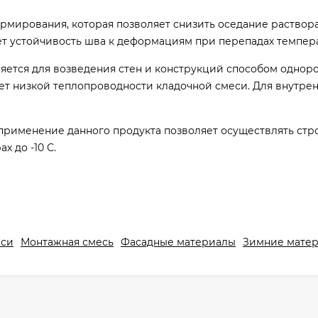
рмирования, которая позволяет снизить оседание раствора
ет устойчивость шва к деформациям при перепадах темпер
яется для возведения стен и конструкций способом однор
чет низкой теплопроводности кладочной смеси. Для внутре
 применение данного продукта позволяет осуществлять стр
 до -10 С.
венный; камень натуральный; кирпич; кирпич керамический
й; кирпич облицовочный; кирпич пустотелый; кирпич ряд
еси
Монтажная смесь
Фасадные материалы
Зимние мате
их блоков