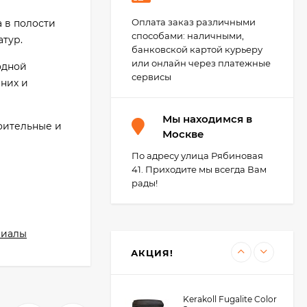
KeraBellezza Design
Оплата заказ различными
 в полости
Затирка цветная
способами: наличными,
эпоксидная 2 кг.
атур.
4 755
₽
банковской картой курьеру
3 700
₽
или онлайн через платежные
одной
сервисы
нних и
Kerakoll Fuga-Soap
Мы находимся в
Eco Моющее
оительные и
средство 1 л.
Москве
3 450
₽
3 400
₽
По адресу улица Рябиновая
41. Приходите мы всегда Вам
рады!
; кирпич
Kerakoll SILICONE
овой;
COLOR Герметик,
Затирка (50 цветов
риалы
2 850
₽
Design) 310 мл.
АКЦИЯ!
Kerakoll Fugalite Color