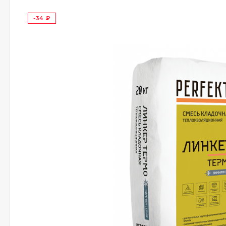
-34
₽