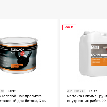
-90
₽
Па 5
50 +70
Л:
АРТИКУЛ:
103197
103142
a Топслой Лак-пропитка
Perfekta Оптима Грун
тановый для бетона, 3 кг.
внутренних работ, 20 
МНИЙ ПЕРИОД