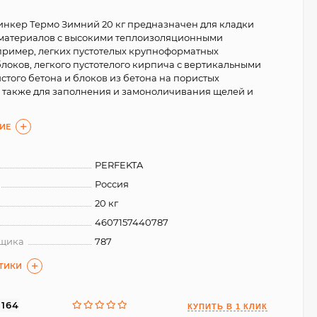
Линкер Термо Зимний 20 кг предназначен для кладки
йматериалов с высокими теплоизоляционными
пример, легких пустотелых крупноформатных
локов, легкого пустотелого кирпича с вертикальными
стого бетона и блоков из бетона на пористых
а также для заполнения и замоноличивания щелей и
ИЕ
PERFEKTA
Россия
20 кг
4607157440787
вщика
787
СТИКИ
3164