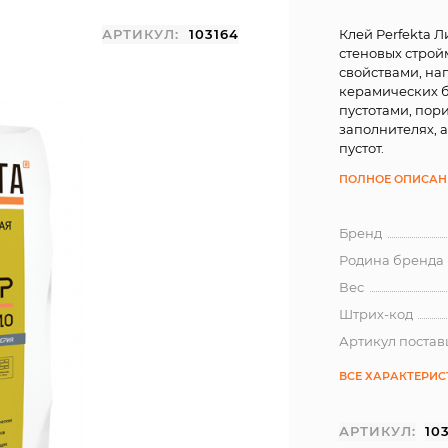
АРТИКУЛ:
103164
Клей Perfekta 
стеновых стро
свойствами, на
керамических б
пустотами, пори
заполнителях, 
пустот.
ПОЛНОЕ ОПИСАН
Бренд
Родина бренда
Вес
Штрих-код
Артикул поста
ВСЕ ХАРАКТЕРИ
АРТИКУЛ:
10