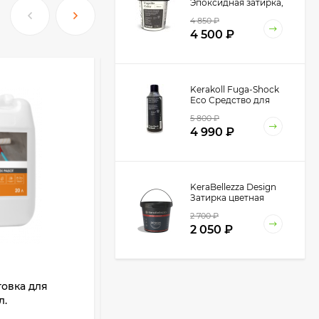
Эпоксидная затирка,
1.5 кг.
4 850
₽
4 500
₽
Kerakoll Fuga-Shock
Eco Средство для
очистки плитки 1 л.
5 800
₽
4 990
₽
KeraBellezza Design
Затирка цветная
эпоксидная 1 кг.
2 700
₽
2 050
₽
АРТИКУЛ:
107076
KeraBellezza Design
товка для
Kerakoll Active Blocker Грунтовка-
Затирка цветная
л.
концентрат, 5 кг.
эпоксидная 0,33 кг.
1 285
₽