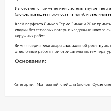
Изготовлен с применением системы внутреннего а
блоков, повышает прочность на изгиб и увеличива
Клей перфекта Линкер Термо Зимний 20 кг примен
кладки без тепловых потерь в кладочных швах за с
наружных работ.
Зимняя серия. Благодаря специальной рецептуре,
отделочные работы при отрицательных температурах
Основания:
Блоки бетонные крупноформатные; камень искусст
керамический крупноформатный; кирпич клинкерны
кирпич силикатный; плитка клинкерная.
Категории:
Монтажный клей для блоков
Сухие см
Преимущества:
для пустотелых крупноформатных керамическ
снижение теплопотерь через кладочный шов