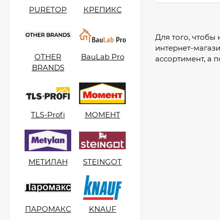
Затирка цветная
PURETOP
КРЕПИКС
эпоксидная 2 кг.
4 755
₽
3 700
₽
Для того, чтобы
интернет-магази
OTHER
BauLab Pro
ассортимент, а 
KeraBellezza Design
BRANDS
Затирка цветная
эпоксидная 1 кг.
2 700
₽
2 050
₽
TLS-Profi
МОМЕНТ
МЕТИЛАН
STEINGOT
ПАРОМАКС
KNAUF