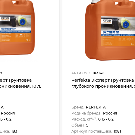
47
АРТИКУЛ:
103148
перт Грунтовка
Perfekta Эксперт Грунтовка
оникновения, 10 л.
глубокого проникновения, 5
TA
Бренд:
PERFEKTA
Россия
Родина бренда:
Россия
15 - 0,2
Расход, кг/м²:
0,15 - 0,2
Объем:
5
щика:
183
Артикул поставщика:
1081