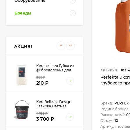
Оборудование
1.5 кг.
4 850
₽
4 500
₽
Бренды
Kerakoll Fuga-Soap
Eco Моющее
средство 1 л.
3 450
₽
АКЦИЯ!
3 400
₽
Kerabellezza Губка из
фиброволокна для
АРТИКУЛ:
1031
уборки эпоксидной
Perfekta Экс
300
₽
затирки
210
₽
глубокого пр
KeraBellezza Design
Бренд:
PERFEK
Затирка цветная
Родина бренда:
эпоксидная 2 кг.
4 755
₽
Расход, кг/м²:
0,
3 700
₽
Объем:
10
Артикул постав