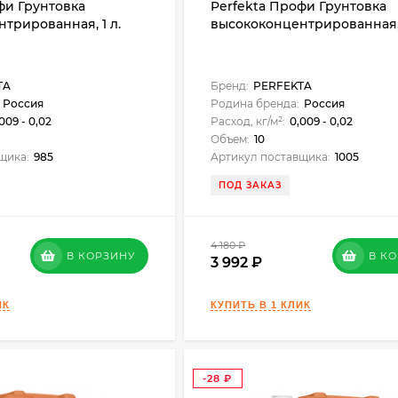
фи Грунтовка
Perfekta Профи Грунтовка
трированная, 1 л.
высококонцентрированная, 
TA
Бренд:
PERFEKTA
Россия
Родина бренда:
Россия
009 - 0,02
Расход, кг/м²:
0,009 - 0,02
Объем:
10
щика:
985
Артикул поставщика:
1005
ПОД ЗАКАЗ
4 180
₽
В КОРЗИНУ
В К
3 992
-28
₽