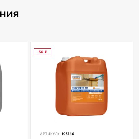
ения
-50
₽
АРТИКУЛ:
103146