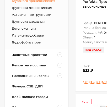
Глубокого проникновения
Perfekta Про
высококонцен
Грунтовка декоративная
Адгезионные грунтовки
Грунтовка фасадная
Бренд:
PERFEK
Родина бренда:
Бетоноконтакт
Расход, кг/м²:
0,
Латексные добавки
Объем:
1
Гидрофобизаторы
Артикул постав
ПОД ЗАКАЗ
Защитные пропитки
Ремонтные составы
662
₽
633
Kerakoll BIOGEL
Расходники и крепеж
EXTREME А+В
Гибридный
22 300
₽
плиточный клей гель
Фанера, OSB, ДВП
10 кг.
Клей, жидкие гвозди
Kerakoll Fugalite Color
-40
Эпоксидная затирка,
₽