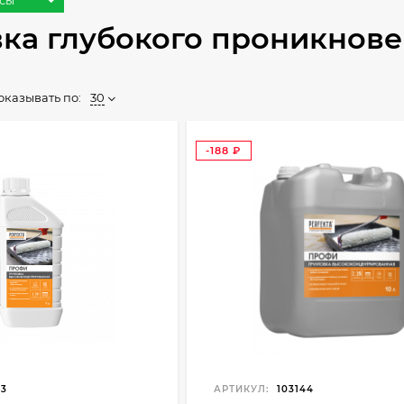
ксы
вка глубокого проникнов
оказывать по:
30
-188
₽
43
АРТИКУЛ:
103144