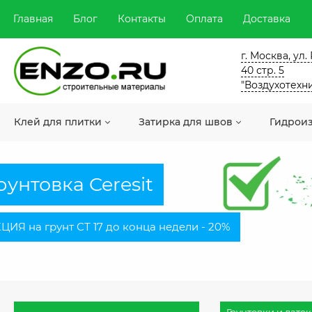
Главная
Блог
Контакты
Оплата
Доставка
г. Москва, ул
40 стр. 5
"Воздухотехн
Клей для плитки
Затирка для швов
Гидрои
рунтовка Ceresit
ЦИЯ на грунт СТ 17 до конца недели - 20%