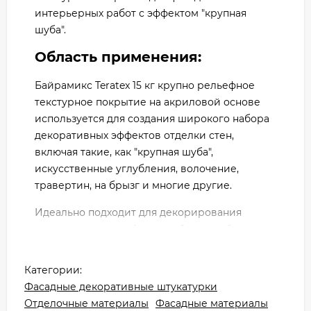
интерьерных работ с эффектом "крупная
шуба".
Область применения:
Байрамикс Teratex 15 кг крупно рельефное
текстурное покрытие на акриловой основе
используется для создания широкого набора
декоративных эффектов отделки стен,
включая такие, как "крупная шуба",
искусственные углубления, волочение,
травертин, на брызг и многие другие.
Идеально подходит для декорирования
систем утепления фа-садов "мокрого" типа.
Снижаются требования к подготовке
основания: хорошо скрывает незначительные
Категории:
трещины, следы воздушных пузырей на
Фасадные декоративные штукатурки
бетоне и другие дефекты стен.
Отделочные материалы
Фасадные материалы