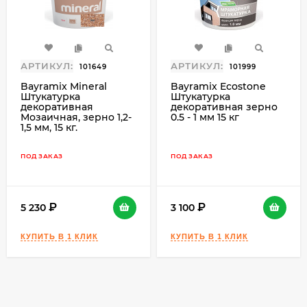
используется специальный структурный
валик. Для ускорения отделочных работ и
отделки больших площадей материал можно
наносить краскопультом (давление в
АРТИКУЛ:
АРТИКУЛ:
101649
101999
компрессоре 2-5 атм.); рисунок может
Bayramix Mineral
Bayramix Ecostone
изменяться в зависимости от давления в
Штукатурка
Штукатурка
декоративная
декоративная зерно
компрессоре (чем ниже давление, тем
Мозаичная, зерно 1,2-
0.5 - 1 мм 15 кг
больше размер крупинок).
1,5 мм, 15 кг.
ПОД ЗАКАЗ
ПОД ЗАКАЗ
5 230
3 100