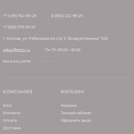
основание при помощи газовой горелки или
тепловой пушки.
+7 (495) 740-89-29
8 (800) 222-99-29
ПРИГОТОВЛЕНИЕ РАСТВОРА В
+7 (925) 979-59-55
ЗИМНИЙ ПЕРИОД
г. Москва, ул. Рябиновая 40 стр. 5 "Воздухотехника" ТДК
zakaz@enzo.ru
Пн-Пт 09:00—18:00
Для приготовления раствора рекомендуется
использовать воду, подогретую до
Мы в соц.сетях
температуры от +20°С до +30°С. Для
приготовления раствора содержимое мешка
при постоянном перемешивании высыпать в
емкость с чистой водой из расчета 1 кг сухой
КОМПАНИЯ
МАГАЗИН
смеси на 0,18 – 0,22 л воды и перемешать до
образования однородной массы. После этого
Блог
Корзина
дать отстояться в течение 2-3 минут, затем
Контакты
Личный кабинет
повторно перемешать. Перемешивание
Оплата
Оформить заказ
производится с помощью соответствующего
Доставка
инструмента (миксер для растворов,