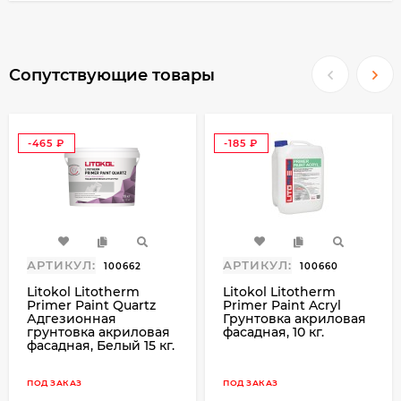
Бетон; блоки на пористых заполнителях;
газобетон; газоблок; газосиликат; ГВЛ; ГКЛ;
Сопутствующие товары
камень искуственный; камень натуральный;
кирпич; кирпич керамический; кирпич
керамический крупноформатный; кирпич
клинкерный; кирпич облицовочный; кирпич
-465
-185
₽
₽
пустотелый; кирпич рядовой; кирпич
силикатный; ПГП; пенобетон;
пенополистиролбетон; цементно-
известковое; цементно-песчаное; ЦСП.
Преимущества:
АРТИКУЛ:
АРТИКУЛ:
100662
100660
Litokol Litotherm
Litokol Litotherm
устойчивость к атмосферным и
Primer Paint Quartz
Primer Paint Acryl
Адгезионная
Грунтовка акриловая
механическим воздействиям
грунтовка акриловая
фасадная, 10 кг.
надежная защита фасадов здания
фасадная, Белый 15 кг.
высокая морозостойкость
ПОД ЗАКАЗ
высокая паропроницаемость
ПОД ЗАКАЗ