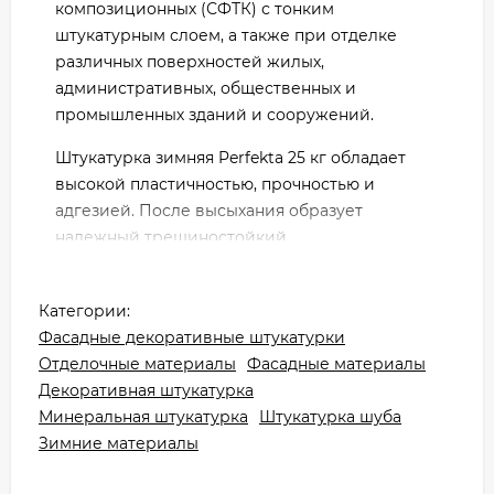
композиционных (СФТК) с тонким
штукатурным слоем, а также при отделке
различных поверхностей жилых,
административных, общественных и
промышленных зданий и сооружений.
Штукатурка зимняя Perfekta 25 кг обладает
высокой пластичностью, прочностью и
адгезией. После высыхания образует
надежный трещиностойкий,
паропроницаемый, атмосферостойкий и
морозостойкий слой, надежно защищающий
Категории:
фасад от механических повреждений и
Фасадные декоративные штукатурки
воздействия неблагоприятных климатических
Отделочные материалы
Фасадные материалы
условий, пригодный под последующую
Декоративная штукатурка
окраску или пропитку гидрофобизирующими
Минеральная штукатурка
Штукатурка шуба
составами. Применяется для проведения
Зимние материалы
отделочных работ внутри и снаружи зданий.
Основания: