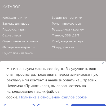
низкооборотистая дрель с насадкой). Готовый
КАТАЛОГ
раствор необходимо использовать в течение
60 минут с момента затворения водой. При
Клей для плитки
Защитные пропитки
повышении вязкости раствора в емкости (в
Затирка для швов
Ремонтные составы
пределах времени жизнеспособности)
Гидроизоляция
Расходники и крепеж
необходимо тщательно перемешать его без
Сухие смеси
Фанера, OSB, ДВП
добавления воды. Для приготовления
Отделочные материалы
Клей, жидкие гвозди
раствора использовать только чистые
Фасадные материалы
Оборудование
емкости, инструменты и воду. Во избежание
Грунтовки и латексы
образования мест с неоднородной
прочностью и окраской, важно поддерживать
точный и неизменный расход воды.
Мы используем файлы cookie, чтобы улучшить ваш
О КОМПАНИИ
опыт просмотра, показывать персонализированную
ВЫПОЛНЕНИЕ РАБОТ В
рекламу или контент и анализировать наш трафик.
ЗИМНИЙ ПЕРИОД
Официальная страница сайта
enzo.ru
Нажимая «Принять все», вы соглашаетесь на
© 2026
использование наших файлов
Основание должно быть очищено от пыли,
Полная версия сайта
cookie.
Политика в отношении файлов cookie
масляных пятен, снега, инея, наледи и прочих