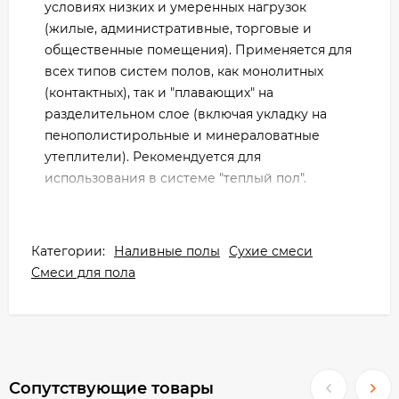
условиях низких и умеренных нагрузок
(жилые, административные, торговые и
общественные помещения). Применяется для
всех типов систем полов, как монолитных
(контактных), так и "плавающих" на
разделительном слое (включая укладку на
пенополистирольные и минераловатные
утеплители). Рекомендуется для
использования в системе "теплый пол".
Наливной пол перфекта Мультислой 20 кг
применяется для внутренних работ в
Категории:
Наливные полы
Сухие смеси
помещениях с нормальной и повышенной
Смеси для пола
влажностью. Для ручного и машинного
нанесения. Рекомендуется в качестве
основания под укладку керамической и
каменной плитки, ламината, линолеума,
паркета и ковролина.
Сопутствующие товары
Преимущества: