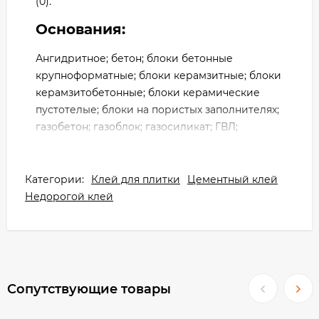
(0).
Основания:
Ангидритное; бетон; блоки бетонные
крупноформатные; блоки керамзитные; блоки
керамзитобетонные; блоки керамические
пустотелые; блоки на пористых заполнителях;
газобетон; газоблок; газосиликат; ГВЛ;
гипсовое; ГКЛ; кирпич; кирпич
облицовочный; кирпич пустотелый; кирпич
рядовой; кирпич силикатный; пенобетон;
Категории:
Клей для плитки
Цементный клей
пенополистиролбетон; цементно-
Недорогой клей
известковое; цементно-песчаное; цементное;
ЦСП.
Преимущества:
для внутренних помещений с любым
Сопутствующие товары
уровнем влажности