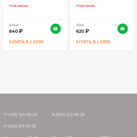
обработать грунтовкой Perfekta "Эксперт
ПОД ЗАКАЗ
ПОД ЗАКАЗ
Универсал" или "Эксперт Глубокого
проникновения".
670
₽
713
₽
Гипсовые основания и ангидридные стяжки
640
620
должны быть сухими, достаточно твердыми,
очищенными от пыли и обязательно
обработанными грунтовкой "Эксперт
Концентрат" (разведенной с водой в
соотношении 1:1). При необходимости,
наносите грунтовки в несколько слоев.
Основание готово к нанесению только после
полного высыхания грунта. Не допускать
запыления загрунтованных поверхностей.
ПРИГОТОВЛЕНИЕ РАСТВОРА
+7 (495) 740-89-29
8 (800) 222-99-29
Залейте в подходящую чистую емкость воду
+7 (925) 979-59-55
из расчёта 0,15-0,17 л на 1 кг сухой смеси.