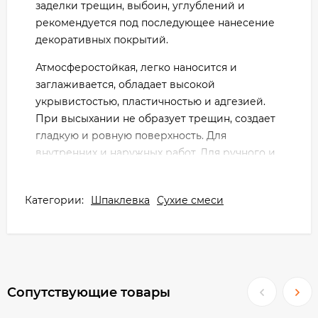
заделки трещин, выбоин, углублений и
рекомендуется под последующее нанесение
декоративных покрытий.
Атмосферостойкая, легко наносится и
заглаживается, обладает высокой
укрывистостью, пластичностью и адгезией.
При высыхании не образует трещин, создает
гладкую и ровную поверхность. Для
внутренних и наружных работ. Для ручного и
машинного нанесения. Цвет: белый.
Основания:
Категории:
Шпаклевка
Сухие смеси
Бетон; блоки на пористых заполнителях;
газобетон; газоблок; газосиликат; ГВЛ; ГКЛ;
камень искуственный; камень натуральный;
кирпич; кирпич керамический; кирпич
Сопутствующие товары
керамический крупноформатный; кирпич
клинкерный; кирпич облицовочный; кирпич