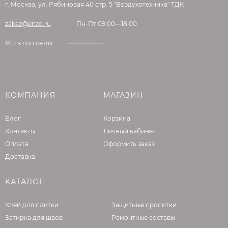
г. Москва, ул. Рябиновая 40 стр. 5 "Воздухотехника" ТДК
необходимо произвести выравнивание
соответствующими штукатурками PERFEKTA®.
zakaz@enzo.ru
Пн-Пт 09:00—18:00
ПРИГОТОВЛЕНИЕ РАСТВОРА
Мы в соц.сетях
Для приготовления раствора содержимое
мешка при постоянном перемешивании
высыпать в емкость с чистой водой из
КОМПАНИЯ
МАГАЗИН
расчета 1 кг сухой смеси на 0,3 – 0,4 л воды (на
Блог
1 мешок 20 кг – 6,0 – 8,0 л воды) и перемешать
Корзина
до образования однородной массы. После
Контакты
Личный кабинет
этого дать отстояться в течение 2 – 3 минут,
Оплата
Оформить заказ
затем повторно перемешать.
Доставка
Перемешивание производится с помощью
соответствующего инструмента (миксер для
КАТАЛОГ
растворов, низкооборотистая дрель с
насадкой).
Клей для плитки
Защитные пропитки
Раствор можно использовать в течение 120
Затирка для швов
Ремонтные составы