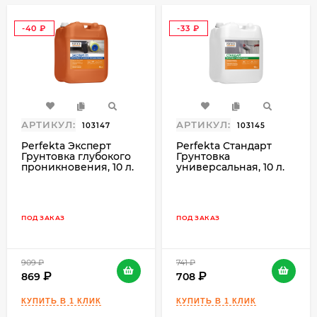
пустотелый; кирпич рядовой; кирпич
силикатный; ПГП; пенобетон;
-40
-33
₽
₽
пенополистиролбетон; цементно-
известковое; цементно-песчаное; ЦСП.
Преимущества:
высококачественное финишное
АРТИКУЛ:
АРТИКУЛ:
103147
103145
выравнивание
Perfekta Эксперт
Perfekta Стандарт
повышенная устойчивость к
Грунтовка глубокого
Грунтовка
проникновения, 10 л.
универсальная, 10 л.
атмосферным воздействиям
выводится в "ноль"
водостойкая
ПОД ЗАКАЗ
ПОД ЗАКАЗ
Характеристики:
Время до нанесения последующего
909
₽
741
₽
слоя, ч 24
869
708
Кол-во воды для затворения смеси, л/кг
0,3-0,4