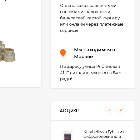
Оплата заказ различными
способами: наличными,
Kerakoll BIOGEL
банковской картой курьеру
EXTREME А+В
или онлайн через платежные
Гибридный
22 300
₽
плиточный клей гель
сервисы
10 кг.
Мы находимся в
Kerakoll Fugalite Color
Москве
Эпоксидная затирка,
1.5 кг.
По адресу улица Рябиновая
4 850
₽
41. Приходите мы всегда Вам
4 500
₽
рады!
Kerakoll Fuga-Soap
Eco Моющее
средство 1 л.
3 450
₽
АКЦИЯ!
3 400
₽
Kerabellezza Губка из
фиброволокна для