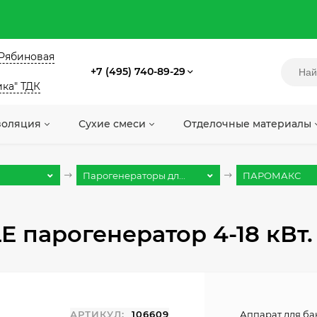
. Рябиновая
+7 (495) 740-89-29
ика" ТДК
золяция
Сухие смеси
Отделочные материалы
Парогенераторы дл...
ПАРОМАКС
 парогенератор 4-18 кВт.
АРТИКУЛ:
106609
Аппарат для ба