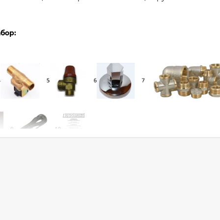
бор:
1 шт.
а от известкового налета) - 1шт.