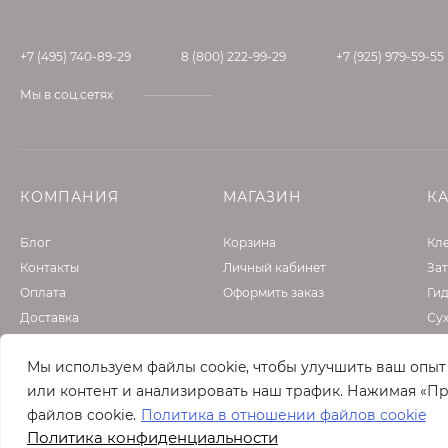
Универсальность
.
Аппарат может работать в режимах русской бани, с
+7 (495) 740-89-29
8 (800) 222-99-29
+7 (925) 979-59-55
Производительность
.
Мы в соц.сетях
Получение пара традиционным способом требует 
Парогенератор разогревается и начинает выполнят
количество пара.
КОМПАНИЯ
МАГАЗИН
К
Блог
Корзина
Кле
Контакты
Личный кабинет
Зат
Оплата
Оформить заказ
Ги
Доставка
Су
От
Мы используем файлы cookie, чтобы улучшить ваш опы
Фа
или контент и анализировать наш трафик. Нажимая «Пр
Гру
файлов cookie.
Политика в отношении файлов cookie
Политика конфиденциальности