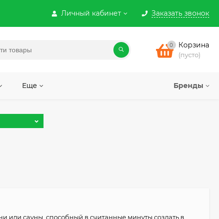
Личный кабинет
Заказать звонок
Корзина
0
(пусто)
Еще
Бренды
ни или сауны, способный в считанные минуты создать в