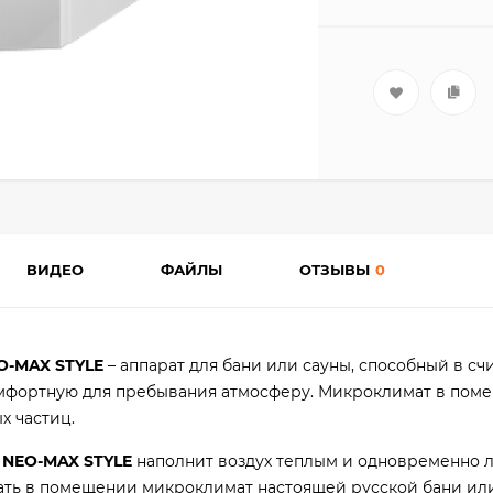
ВИДЕО
ФАЙЛЫ
ОТЗЫВЫ
0
O-MAX STYLE
– аппарат для бани или сауны, способный в сч
омфортную для пребывания атмосферу. Микроклимат в пом
х частиц.
с
NEO-MAX STYLE
наполнит воздух теплым и одновременно 
ать в помещении микроклимат настоящей русской бани ил