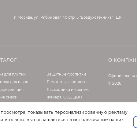
ауны, турецкого хамама.
г. Москва, ул. Рябиновая 40 стр. 5 "Воздухотехника" ТДК
предварительного доведения камней до нужной температу
ь свои функции через 3 – 5 минут. При этом вырабатывает
АТАЛОГ
О КОМПА
й для плитки
Защитные пропитки
Официальная 
ирка для швов
Ремонтные составы
© 2026
дроизоляция
Расходники и крепеж
хие смеси
Фанера, OSB, ДВП
делочные материалы
Клей, жидкие гвозди
т просмотра, показывать персонализированную рекламу
садные материалы
Оборудование
инять все», вы соглашаетесь на использование наших
нтовки и латексы