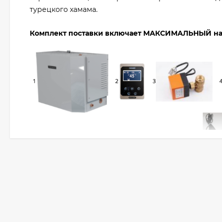
турецкого хамама.
Комплект поставки включает МАКСИМАЛЬНЫЙ на
Парогенератор - 1 шт.
Панель управления (пульт) - 1 шт.
Дренажный клапан( система ополаскивания) - 
Клапан дозировки промывочных средств (защит
Клапан давления (безопасность) - 1 шт.