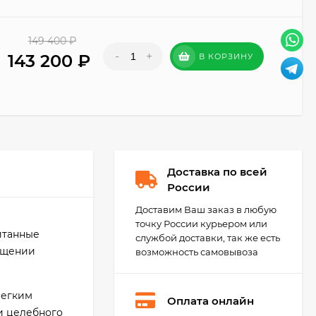
149 400
₽
-
+
143 200
₽
В КОРЗИНУ
Доставка по всей
России
Доставим Ваш заказ в любую
точку России курьером или
итанные
службой доставки, так же есть
ещении
возможность самовывоза
легким
Оплата онлайн
и целебного