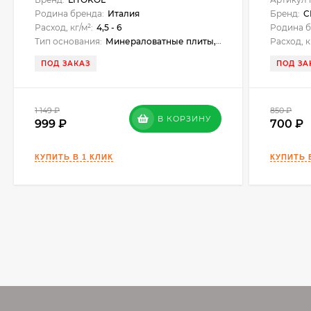
Родина бренда:
Италия
Бренд:
C
Расход, кг/м²:
4,5 - 6
Родина б
Тип основания:
Минераловатные плиты, пенополистирол, штукатурка, шпатлёвки, бетон, кирпич, СМЛ, аквапанель
Расход, к
ПОД ЗАКАЗ
ПОД ЗА
1 149
₽
850
₽
В КОРЗИНУ
999
700