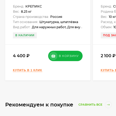
Бренд:
КРЕПИКС
Бренд:
C
Вес:
8.25 кг
Родина б
Страна производства:
Россия
Вес:
10 к
Тип основания:
Штукатурка, шпатлёвка
Расход, к
Вид работ:
Для наружных работ, Для внутренних работ
Объем:
1
В НАЛИЧИИ
ПОД ЗА
4 400
2 100
В КОРЗИНУ
Рекомендуем к покупке
СРАВНИТЬ ВСЕ