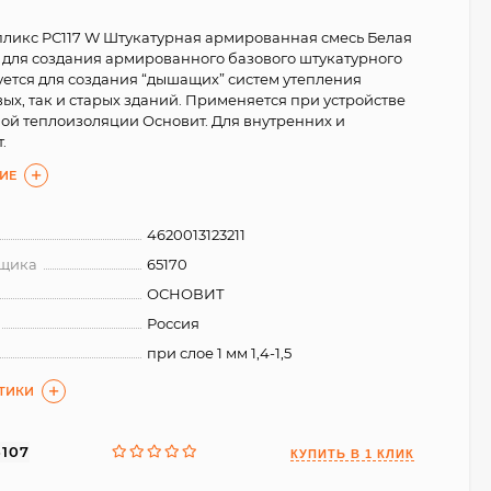
ликс PС117 W Штукатурная армированная смесь Белая
для создания армированного базового штукатурного
уется для создания “дышащих” систем утепления
вых, так и старых зданий. Применяется при устройстве
ой теплоизоляции Основит. Для внутренних и
т.
ИЕ
4620013123211
вщика
65170
ОСНОВИТ
Россия
при слое 1 мм 1,4-1,5
СТИКИ
5107