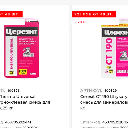
ОТ 48 ШТ.
725 РУБ ОТ 48ШТ.
-120
₽
Л:
АРТИКУЛ:
100576
100529
 Thermo Universal
Ceresit CT 190 Штукат
урно-клеевая смесь для
смесь для минералова
 25 кг.
кг.
д:
4607053921441
Штрих-код:
4607053920116
поставщика:
1804804
Артикул поставщика:
7908