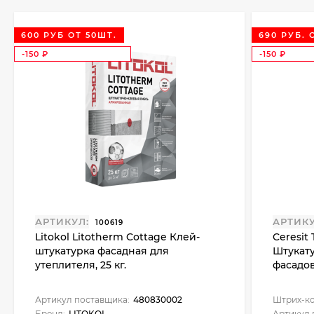
600 РУБ ОТ 50ШТ.
690 РУБ. 
-150
-150
₽
₽
АРТИКУЛ:
АРТИКУ
100619
Litokol Litotherm Cottage Клей-
Ceresit
штукатурка фасадная для
Штукат
утеплителя, 25 кг.
фасадов,
Артикул поставщика:
480830002
Штрих-ко
Бренд:
LITOKOL
Артикул 