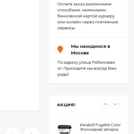
KeraBellezza Design
Оплата заказ различными
Затирка цветная
способами: наличными,
эпоксидная 2 кг.
4 755
₽
банковской картой курьеру
3 700
₽
или онлайн через платежные
сервисы
Kerakoll Fuga-Soap
Мы находимся в
Eco Моющее
средство 1 л.
Москве
3 450
₽
3 400
₽
По адресу улица Рябиновая
41. Приходите мы всегда Вам
рады!
Kerakoll SILICONE
COLOR Герметик,
Затирка (50 цветов
2 850
₽
Design) 310 мл.
АКЦИЯ!
Kerakoll Fugalite Color
Эпоксидная затирка,
1.5 кг.