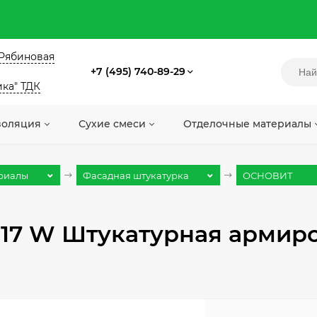
. Рябиновая
+7 (495) 740-89-29
ика" ТДК
золяция
Сухие смеси
Отделочные материалы
риалы
Фасадная штукатурка
ОСНОВИТ
17 W Штукатурная армиро