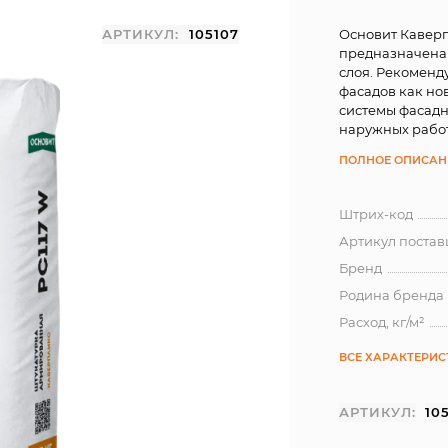
АРТИКУЛ:
105107
Основит Каверп
предназначена 
слоя. Рекоменд
фасадов как но
системы фасадн
наружных рабо
ПОЛНОЕ ОПИСАН
Штрих-код
Артикул поста
Бренд
Родина бренда
Расход, кг/м²
ВСЕ ХАРАКТЕРИ
АРТИКУЛ:
10