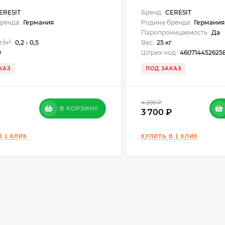
ERESIT
Бренд:
CERESIT
ренда:
Германия
Родина бренда:
Германия
г
Паропроницаемость:
Да
г/м²:
0,2 - 0,5
Вес:
25 кг
0
Штрих-код:
460714452625
КАЗ
ПОД ЗАКАЗ
4 200
₽
В КОРЗИНУ
3 700