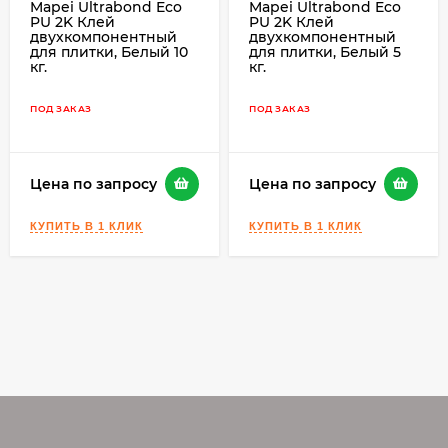
Mapei Ultrabond Eco
Mapei Ultrabond Eco
рекомендуется использовать механический
PU 2K Клей
PU 2K Клей
смеситель на низкой скорости, чтобы
двухкомпонентный
двухкомпонентный
для плитки, Белый 10
для плитки, Белый 5
предотвратить попадание слишком большого
кг.
кг.
количества воздуха в смесь. Избегайте
смешивания продукта вручную.
ПОД ЗАКАЗ
ПОД ЗАКАЗ
Цена по запросу
Цена по запросу