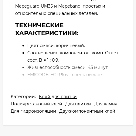
Mapeguard UM35 и Mapeband, простых и
относительно специальных деталей.
ТЕХНИЧЕСКИЕ
ХАРАКТЕРИСТИКИ:
Цвет смеси: коричневый.
Соотношение компонентов: комп. Ответ :
сост. B = 1 : 0,9.
Жизнеспособность смеси: 45 минут.
EMICODE: EC1 Plus - очень низкое
излучение.
Срок хранения: 24 месяца.
Категории:
Упаковка: комплект весом 6,65 кг
Клей для плитки
Полиуретановый клей
(компонент А 3,5 кг + компонент В 3,15 кг).
Для плитки
Для камня
Для гидроизоляции
Двухкомпонентный клей
Клей Mapeguard WP представляет собой
двухкомпонентный раствор на основе
связующего с мелкозернистыми отборными