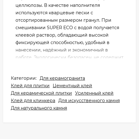
целлюлозы. В качестве наполнителя
используются кварцевые пески с
отсортированным размером гранул. При
смешивании SUPER ECO с водой получается
клеевой раствор, обладающий высокой
фиксирующей способностью, удобный в
нанесении, надёжный и экономичный в
работе. Экологически безопасен, не содержит
волокон асбеста.
Сфера применения:
Категории:
Для керамогранита
Клей для плитки
Цементный клей
Kerakoll SUPER ECO GREY 25 кг
(Кераколл
Для керамической плитки
Усиленный клей
Супер Эко серый) - профессиональная
Клей для клинкера
Для искусственного камня
клеевая смесь на цементной основе обладает
Для натурального камня
высокими адгезивными свойствами и
предназначена для укладки керамогранита,
керамической плитки (одно- и двукратного
обжига) размером до 50х50 см, керамической