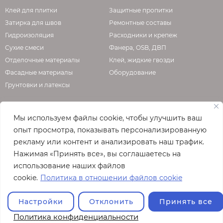
Клей для плитки
Защитные пропитки
Затирка для швов
Ремонтные составы
Гидроизоляция
Расходники и крепеж
Сухие смеси
Фанера, OSB, ДВП
Отделочные материалы
Клей, жидкие гвозди
Фасадные материалы
Оборудование
Грунтовки и латексы
Мы используем файлы cookie, чтобы улучшить ваш
О КОМПАНИИ
опыт просмотра, показывать персонализированную
рекламу или контент и анализировать наш трафик.
Официальная страница сайта
enzo.ru
Нажимая «Принять все», вы соглашаетесь на
© 2026
использование наших файлов
Полная версия сайта
cookie.
Политика в отношении файлов cookie
Настройки
Отклонить
Принять все
Политика конфиденциальности