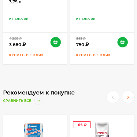
3,75 л.
нанесении слоя в 1мм – 1,8-4 кг/м2;
Долговечность (обладает хорошей
адгезией к поверхностям;
В НАЛИЧИИ
В НАЛИЧИИ
влагостойкостью; пластичностью – не
дает усадки; устойчивостью к
4 209
₽
863
₽
образованию трещин;
3 660
750
морозостойкостью);
Безопасность (клей имеет экологически
чистый состав, без содержания вредных
веществ; разрешен для применения в
жилых помещениях, а также в детских и
медицинских учреждениях);
Рекомендуем к покупке
Универсальность (смесь Церезит CM14
Express 5 кг подходит для использования
СРАВНИТЬ ВСЕ
внутренней и внешней облицовки
помещений, а также в условиях любого
уровня влажности);
-66
Удобство в использовании (легкое
₽