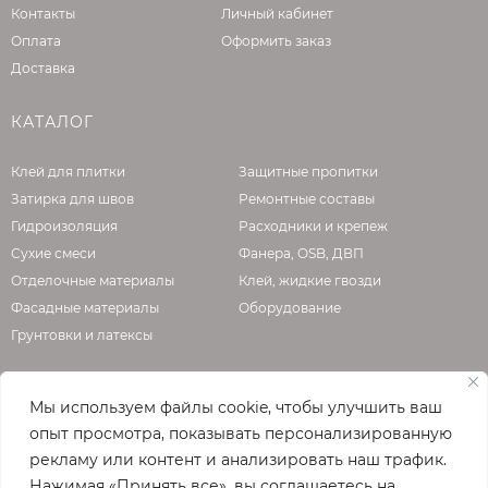
часа после укладки;
Контакты
Личный кабинет
Заполнять швы возможно через 4 часа
Оплата
Оформить заказ
после окончания работ;
Доставка
Храните смесь в сухом месте, не
допуская попадания влаги и прямых
КАТАЛОГ
солнечных лучей на мешок.
Клей для плитки
Защитные пропитки
Затирка для швов
Ремонтные составы
Гидроизоляция
Расходники и крепеж
Сухие смеси
Фанера, OSB, ДВП
Отделочные материалы
Клей, жидкие гвозди
Фасадные материалы
Оборудование
Грунтовки и латексы
Мы используем файлы cookie, чтобы улучшить ваш
О КОМПАНИИ
опыт просмотра, показывать персонализированную
рекламу или контент и анализировать наш трафик.
Официальная страница сайта
enzo.ru
Нажимая «Принять все», вы соглашаетесь на