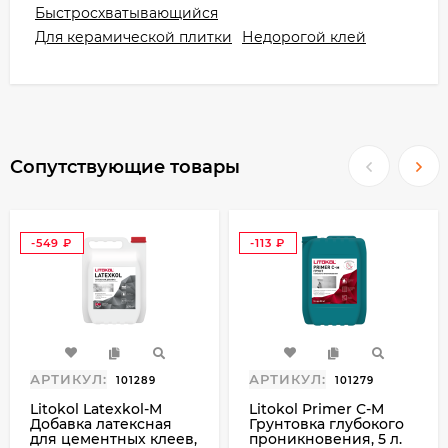
Быстросхватывающийся
для сокращения сроков выполнения
Для керамической плитки
Недорогой клей
облицовочных работ как в новом
строительстве, так и при реконструкции.
Свойства:
проход по плитке возможен уже через 3
Сопутствующие товары
часа, а заполнение швов — через 4 часа;
обладает высокой адгезией;
водо- и морозостойкий;
устойчив к сползанию плитки;
-549
-113
₽
₽
может применяться на стяжках с
подогревом;
клей Ceresit CM14 Express 5 кг пригоден
для внутренних и наружных работ;
экологически безопасен.
АРТИКУЛ:
АРТИКУЛ:
101289
101279
Преимущества:
Litokol Latexkol-M
Litokol Primer С-M
Добавка латексная
Грунтовка глубокого
для цементных клеев,
проникновения, 5 л.
Практичный расход состава при