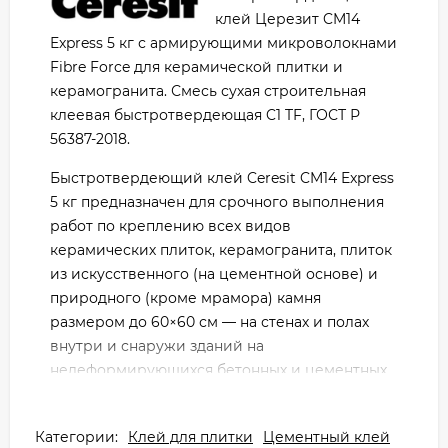
клей Церезит CM14
Express 5 кг с армирующими микроволокнами
Fibre Force для керамической плитки и
керамогранита. Смесь сухая строительная
клеевая быстротвердеющая C1 TF, ГОСТ Р
56387-2018.
Быстротвердеющий клей Ceresit CM14 Express
5 кг предназначен для срочного выполнения
работ по креплению всех видов
керамических плиток, керамогранита, плиток
из искусственного (на цементной основе) и
природного (кроме мрамора) камня
размером до 60×60 см — на стенах и полах
внутри и снаружи зданий на
недеформирующихся бетонных и цементных
основаниях, в том числе с изготовленными на
них гидроизоляционными покрытиями из
Категории:
Клей для плитки
Цементный клей
материалов CR 65, CR 166 и CL 51. Эффективен