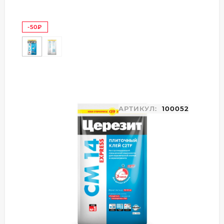
-50
₽
АРТИКУЛ:
100052