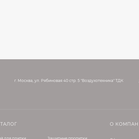
г. Москва, ул. Рябиновая 40 стр. 5 "Воздухотехника" ТДК
АТАЛОГ
О КОМПА
й для плитки
Защитные пропитки