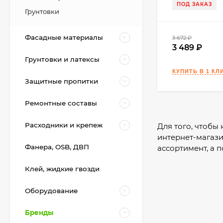
ПОД ЗАКАЗ
Грунтовки
Фасадные материалы
3 672
₽
3 489
Грунтовки и латексы
Защитные пропитки
Ремонтные составы
Kerabellezza Neutro
Расходники и крепеж
База для Color Agent 1
Для того, чтобы
кг.
интернет-магази
1 950
₽
Фанера, OSB, ДВП
ассортимент, а 
Клей, жидкие гвозди
Kerakoll Fuga-Soap
Eco Моющее
Оборудование
средство 1 л.
3 450
₽
3 400
₽
Бренды