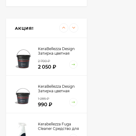
Kerabellezza Губка из
фиброволокна для
уборки эпоксидной
300
₽
затирки
АКЦИЯ!
210
₽
KeraBellezza Design
Затирка цветная
эпоксидная 1 кг.
2 700
₽
2 050
₽
KeraBellezza Design
Затирка цветная
эпоксидная 0,33 кг.
1 285
₽
990
₽
Kerabellezza Fuga
Cleaner Средство для
удаления