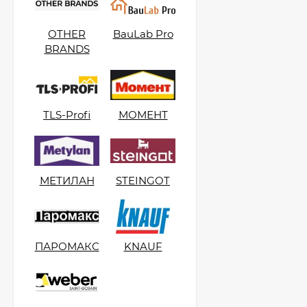
OTHER
BauLab Pro
Kerabellezza Fuga
BRANDS
Cleaner Средство для
удаления
1 400
₽
эпоксидных остатков,
0,5 л.
TLS-Profi
МОМЕНТ
МЕТИЛАН
STEINGOT
ПАРОМАКС
KNAUF