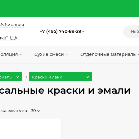
. Рябиновая
+7 (495) 740-89-29
ика" ТДК
золяция
Сухие смеси
Отделочные материалы
риалы
Краски и лаки
сальные краски и эмали
оказывать по:
30