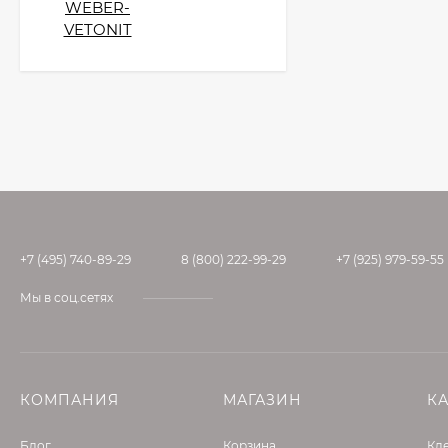
WEBER-
VETONIT
+7 (495) 740-89-29
8 (800) 222-99-29
+7 (925) 979-59-55
Мы в соц.сетях
КОМПАНИЯ
МАГАЗИН
К
Блог
Корзина
Кле