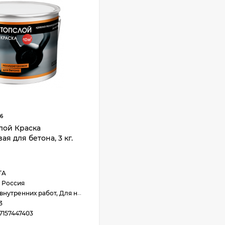
6
слой Краска
я для бетона, 3 кг.
TA
Россия
утренних работ, Для наружных работ
3
7157447403