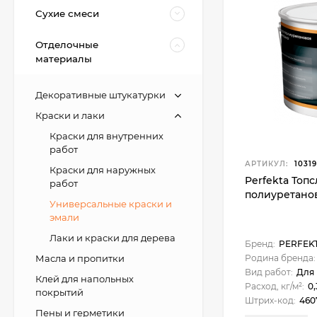
Сухие смеси
Отделочные
материалы
Декоративные штукатурки
Краски и лаки
Краски для внутренних
работ
АРТИКУЛ:
10319
Краски для наружных
Perfekta Топ
работ
полиуретанова
Универсальные краски и
эмали
Лаки и краски для дерева
Бренд:
PERFEK
Масла и пропитки
Родина бренда:
Вид работ:
Для вн
Клей для напольных
Расход, кг/м²:
0,
покрытий
Штрих-код:
460
Пены и герметики