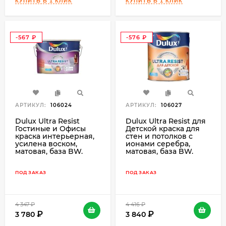
-567
-576
₽
₽
АРТИКУЛ:
106024
АРТИКУЛ:
106027
Dulux Ultra Resist
Dulux Ultra Resist для
Гостиные и Офисы
Детской краска для
краска интерьерная,
стен и потолков с
усилена воском,
ионами серебра,
матовая, база BW.
матовая, база BW.
ПОД ЗАКАЗ
ПОД ЗАКАЗ
4 347
₽
4 416
₽
3 780
3 840