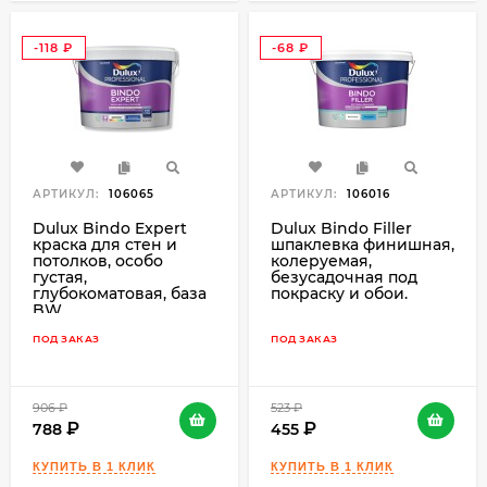
-118
-68
₽
₽
АРТИКУЛ:
106065
АРТИКУЛ:
106016
Dulux Bindo Expert
Dulux Bindo Filler
краска для стен и
шпаклевка финишная,
потолков, особо
колеруемая,
густая,
безусадочная под
глубокоматовая, база
покраску и обои.
BW.
ПОД ЗАКАЗ
ПОД ЗАКАЗ
906
₽
523
₽
788
455