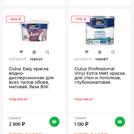
-345
-170
₽
₽
АРТИКУЛ:
106020
АРТИКУЛ:
106087
Dulux Easy краска
Dulux Professional
водно-
Vinyl Extra Matt краска
дисперсионная для
для стен и потолков,
всех типов обоев,
глубокоматовая.
матовая, база BW.
ПОД ЗАКАЗ
ПОД ЗАКАЗ
2 645
₽
1 300
₽
2 300
1 130