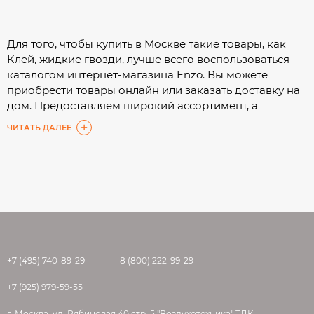
Для того, чтобы купить в Москве такие товары, как
Клей, жидкие гвозди, лучше всего воспользоваться
каталогом интернет-магазина Enzo. Вы можете
приобрести товары онлайн или заказать доставку на
дом. Предоставляем широкий ассортимент, а
подробные характеристики помогут Вам сделать
ЧИТАТЬ ДАЛЕЕ
выбор с минимальными затратами времени.
+7 (495) 740-89-29
8 (800) 222-99-29
+7 (925) 979-59-55
г. Москва, ул. Рябиновая 40 стр. 5 "Воздухотехника" ТДК