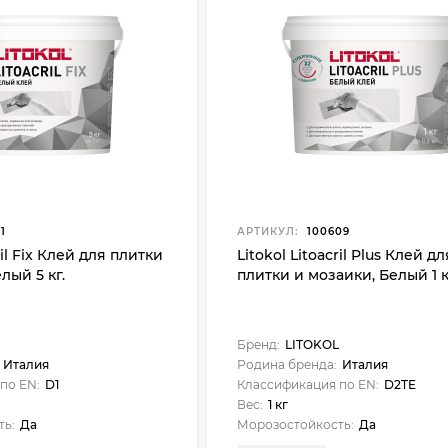
1
АРТИКУЛ:
100609
ril Fix Клей для плитки
Litokol Litoacril Plus Клей дл
лый 5 кг.
плитки и мозаики, Белый 1 к
Бренд:
LITOKOL
Италия
Родина бренда:
Италия
по EN:
D1
Классификация по EN:
D2TE
Вес:
1 кг
ть:
Да
Морозостойкость:
Да