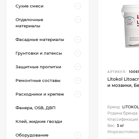
Сухие смеси
Отделочные
материалы
Фасадные материалы
Грунтовки и латексы
Защитные пропитки
АРТИКУЛ:
10061
Kerakoll Fuga-Shock
Litokol Litoac
Ремонтные составы
Eco Средство для
и мозаики, Бе
очистки плитки 1 л.
5 800
₽
Расходники и крепеж
4 990
₽
Бренд:
LITOKOL
Фанера, OSB, ДВП
Родина бренда:
Классификация 
KeraBellezza Design
Клей, жидкие гвозди
Затирка цветная
Вес:
5 кг
эпоксидная 1 кг.
Морозостойкос
2 700
₽
Оборудование
2 050
₽