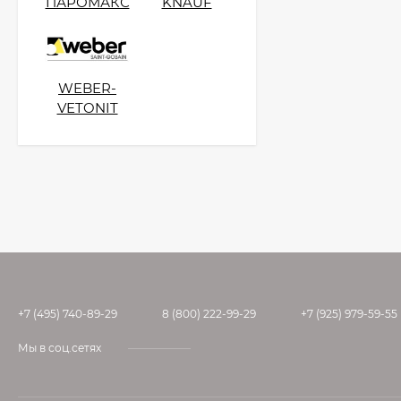
ПАРОМАКС
KNAUF
WEBER-
VETONIT
+7 (495) 740-89-29
8 (800) 222-99-29
+7 (925) 979-59-55
Мы в соц.сетях