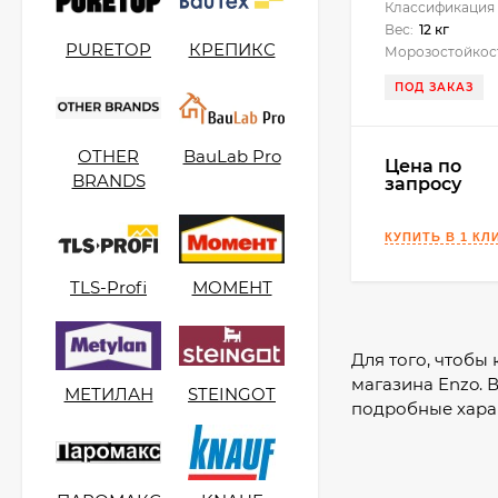
Классификация 
2 850
₽
Design) 310 мл.
Вес:
12 кг
PURETOP
КРЕПИКС
Морозостойкос
ПОД ЗАКАЗ
KeraBellezza Design
Затирка цветная
эпоксидная 2 кг.
OTHER
BauLab Pro
4 755
₽
Цена по
3 700
₽
BRANDS
запросу
Kerakoll Fugabella
Color
TLS-Profi
МОМЕНТ
Полимерцементная
4 550
₽
затирка 3 кг.
3 200
₽
Для того, чтобы
магазина Enzo. 
МЕТИЛАН
STEINGOT
подробные хара