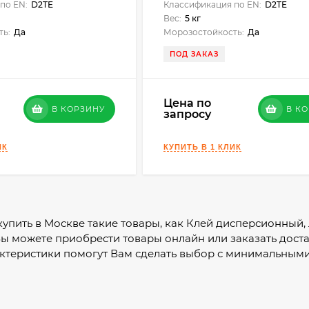
по EN:
D2TE
Классификация по EN:
D2TE
Вес:
5 кг
ть:
Да
Морозостойкость:
Да
ПОД ЗАКАЗ
Цена по
В КОРЗИНУ
В К
запросу
 купить в Москве такие товары, как Клей дисперсионный,
Вы можете приобрести товары онлайн или заказать дост
ктеристики помогут Вам сделать выбор с минимальными