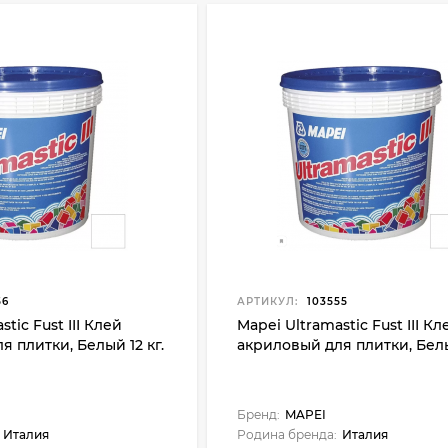
56
АРТИКУЛ:
103555
tic Fust III Клей
Mapei Ultramastic Fust III Кл
 плитки, Белый 12 кг.
акриловый для плитки, Белы
Бренд:
MAPEI
Италия
Родина бренда:
Италия