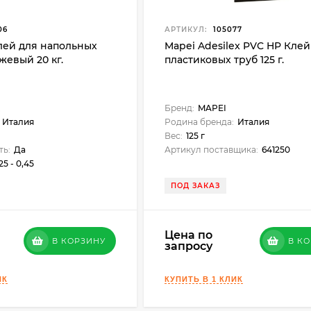
06
АРТИКУЛ:
105077
Клей для напольных
Mapei Adesilex PVC HP Клей
жевый 20 кг.
пластиковых труб 125 г.
Бренд:
MAPEI
Италия
Родина бренда:
Италия
Вес:
125 г
ть:
Да
Артикул поставщика:
641250
25 - 0,45
ПОД ЗАКАЗ
Цена по
В КОРЗИНУ
В К
запросу