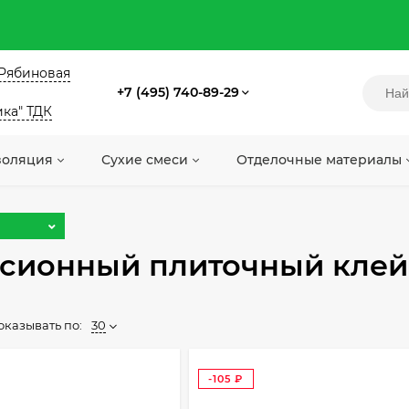
. Рябиновая
+7 (495) 740-89-29
ика" ТДК
золяция
Сухие смеси
Отделочные материалы
сионный плиточный клей
оказывать по:
30
-105
₽