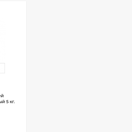
ей
й 5 кг.