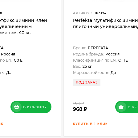
78
АРТИКУЛ:
103174
ртфикс Зимний Клей
Perfekta Мультификс Зимн
 увеличенным
плиточный универсальный, 
менем, 40 кг.
TA
Бренд:
PERFEKTA
Россия
Родина бренда:
Россия
по EN:
C0 E
Классификация по EN:
C1 TE
Вес:
25 кг
ть:
Да
Морозостойкость:
Да
ПОД ЗАКАЗ
1 013
₽
В КОРЗИНУ
В К
968