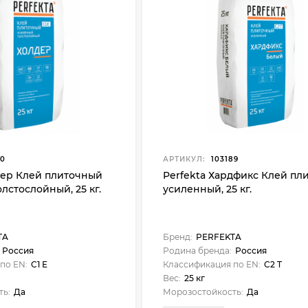
90
АРТИКУЛ:
103189
дер Клей плиточный
Perfekta Хардфикс Клей пл
лстослойный, 25 кг.
усиленный, 25 кг.
TA
Бренд:
PERFEKTA
Россия
Родина бренда:
Россия
по EN:
C1 E
Классификация по EN:
C2 T
Вес:
25 кг
ть:
Да
Морозостойкость:
Да