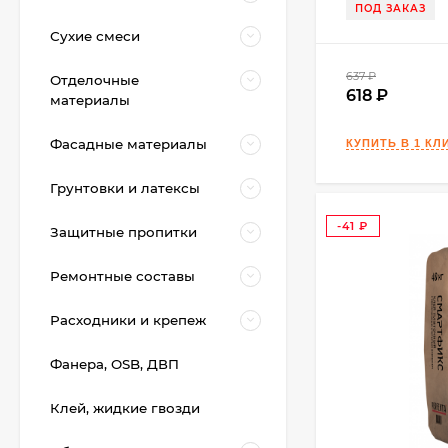
ПОД ЗАКАЗ
Сухие смеси
637
₽
Отделочные
618
материалы
Фасадные материалы
Грунтовки и латексы
-41
Защитные пропитки
₽
Ремонтные составы
Kerakoll SILICONE
Расходники и крепеж
COLOR Герметик,
Затирка (50 цветов
2 850
₽
Design) 310 мл.
Фанера, OSB, ДВП
Клей, жидкие гвозди
Kerabellezza Color
Затирка эпоксидная