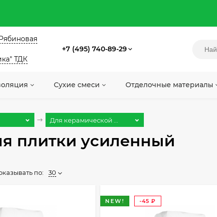
. Рябиновая
+7 (495) 740-89-29
ика" ТДК
золяция
Сухие смеси
Отделочные материалы
Для керамической ...
ля плитки усиленный
оказывать по:
30
NEW!
-45
₽