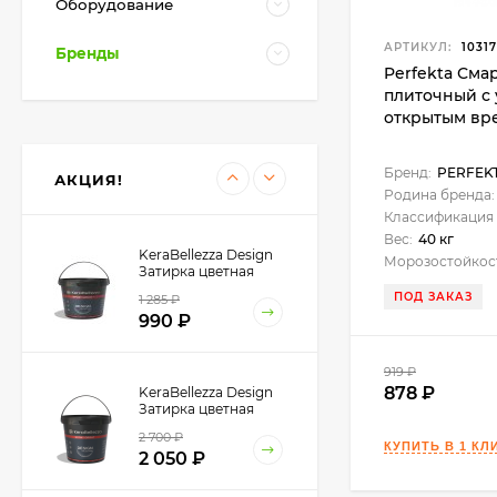
Оборудование
под колеровку 1 кг.
2 060
₽
АРТИКУЛ:
1031
Бренды
Perfekta Сма
плиточный с
открытым вре
Litokol 946 GR
Шпатель резиновый
для эпоксидной
868
₽
затирки, 260х110 мм.
Бренд:
PERFEK
АКЦИЯ!
755
₽
Родина бренда:
Классификация 
Вес:
40 кг
KeraBellezza Design
Морозостойкос
Затирка цветная
эпоксидная 0,33 кг.
ПОД ЗАКАЗ
1 285
₽
990
₽
919
₽
878
KeraBellezza Design
Затирка цветная
эпоксидная 1 кг.
2 700
₽
2 050
₽