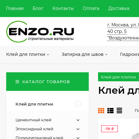
Главная
Блог
Контакты
Оплата
Доставка
г. Москва, ул
40 стр. 5
"Воздухотехн
Клей для плитки
Затирка для швов
Гидрои
Клей для плитки
КАТАЛОГ ТОВАРОВ
Клей д
Клей для плитки
П
Цементный клей
Эпокcидный клей
-19
₽
Полиуретановый клей