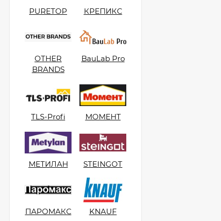
KeraBellezza Design
Затирка цветная
PURETOP
КРЕПИКС
эпоксидная 1 кг.
2 700
₽
2 050
₽
OTHER
BauLab Pro
Kerabellezza Губка из
BRANDS
фиброволокна для
уборки эпоксидной
300
₽
затирки
210
₽
TLS-Profi
МОМЕНТ
МЕТИЛАН
STEINGOT
ПАРОМАКС
KNAUF