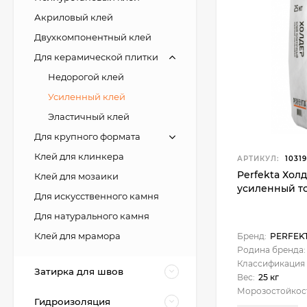
Акриловый клей
Двухкомпонентный клей
Для керамической плитки
Недорогой клей
Усиленный клей
Эластичный клей
Для крупного формата
Клей для клинкера
АРТИКУЛ:
1031
Perfekta Хол
Клей для мозаики
усиленный то
Для искусственного камня
Для натурального камня
Клей для мрамора
Бренд:
PERFEK
Родина бренда:
Классификация 
Затирка для швов
Вес:
25 кг
Морозостойкос
Гидроизоляция