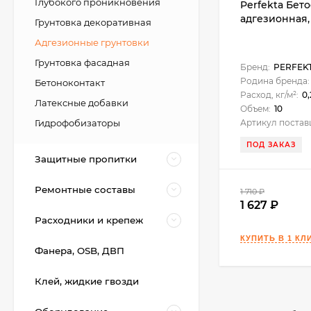
Глубокого проникновения
Perfekta Бет
адгезионная, 
Грунтовка декоративная
Адгезионные грунтовки
Грунтовка фасадная
Бренд:
PERFEK
Родина бренда:
Бетоноконтакт
Расход, кг/м²:
0,
Латексные добавки
Объем:
10
Гидрофобизаторы
Артикул постав
ПОД ЗАКАЗ
Защитные пропитки
KeraBellezza Design
Ремонтные составы
1 710
₽
Затирка цветная
эпоксидная 2 кг.
1 627
4 755
₽
Расходники и крепеж
3 700
₽
Фанера, OSB, ДВП
Kerakoll Fuga-Soap
Клей, жидкие гвозди
Eco Моющее
средство 1 л.
3 450
₽