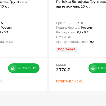
офикс Грунтовка
Perfekta Бетофикс Грунтовк
10 кг.
адгезионная, 20 кг.
TA
Бренд:
PERFEKTA
Россия
Родина бренда:
Россия
2 - 0,3
Расход, кг/м²:
0,2 - 0,3
Объем:
20
щика:
312
Артикул поставщика:
190
ПОД ЗАКАЗ
2 900
₽
В КОРЗИНУ
В К
2 770