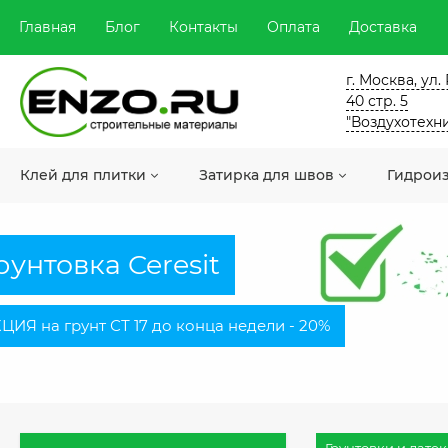
Главная
Блог
Контакты
Оплата
Доставка
г. Москва, ул
40 стр. 5
"Воздухотехн
Клей для плитки
Затирка для швов
Гидрои
рунтовка Ceresit
ЦИЯ на грунт СТ 17 до конца недели - 20%