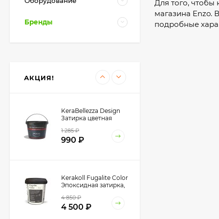
Оборудование
Для того, чтобы
3 400
₽
магазина Enzo. 
Бренды
подробные хара
Kerakoll SILICONE
COLOR Герметик,
Затирка (50 цветов
2 850
₽
Design) 310 мл.
АКЦИЯ!
KeraBellezza Design
Затирка цветная
эпоксидная 0,33 кг.
1 285
₽
990
₽
Kerakoll Fugalite Color
Эпоксидная затирка,
1.5 кг.
4 850
₽
4 500
₽