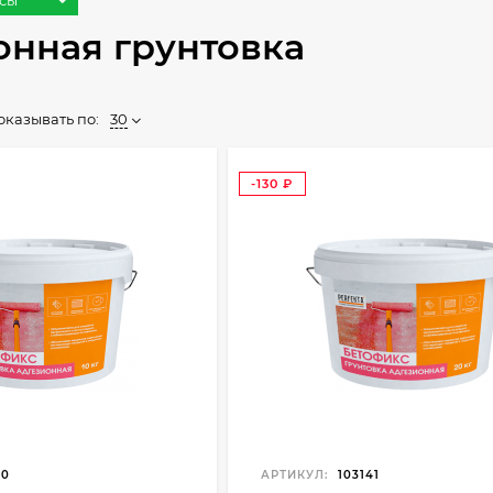
ксы
онная грунтовка
оказывать по:
30
-130
₽
40
АРТИКУЛ:
103141