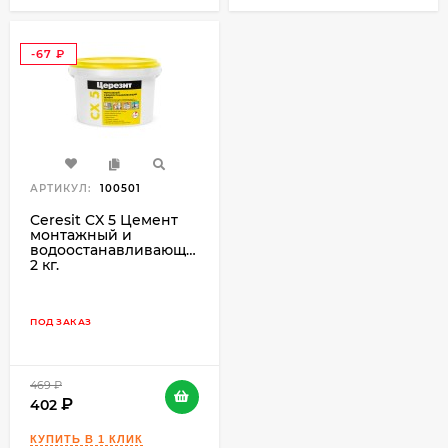
-67
₽
АРТИКУЛ:
100501
Ceresit CX 5 Цемент
монтажный и
водоостанавливающий,
2 кг.
ПОД ЗАКАЗ
469
₽
402