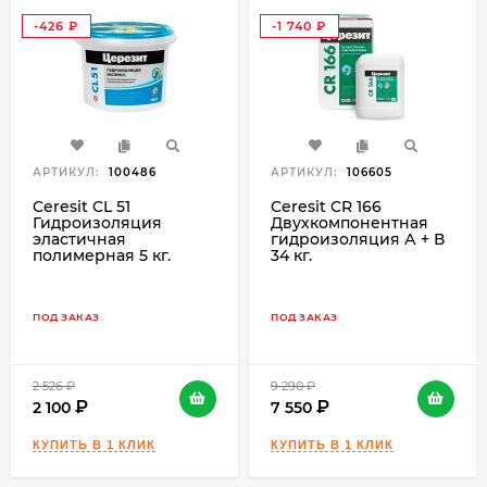
-426
-1 740
₽
₽
АРТИКУЛ:
100486
АРТИКУЛ:
106605
Ceresit CL 51
Ceresit CR 166
Гидроизоляция
Двухкомпонентная
эластичная
гидроизоляция А + В
полимерная 5 кг.
34 кг.
ПОД ЗАКАЗ
ПОД ЗАКАЗ
2 526
₽
9 290
₽
2 100
7 550