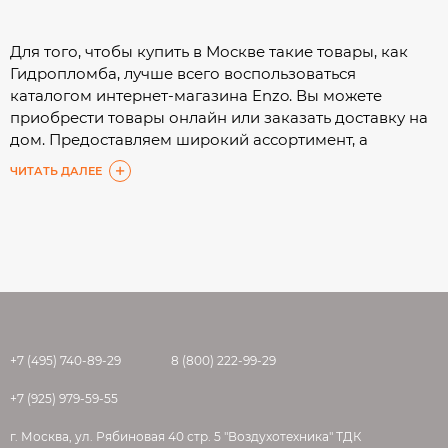
Для того, чтобы купить в Москве такие товары, как
Гидропломба, лучше всего воспользоваться
каталогом интернет-магазина Enzo. Вы можете
приобрести товары онлайн или заказать доставку на
дом. Предоставляем широкий ассортимент, а
подробные характеристики помогут Вам сделать
ЧИТАТЬ ДАЛЕЕ
выбор с минимальными затратами времени.
+7 (495) 740-89-29
8 (800) 222-99-29
+7 (925) 979-59-55
г. Москва, ул. Рябиновая 40 стр. 5 "Воздухотехника" ТДК