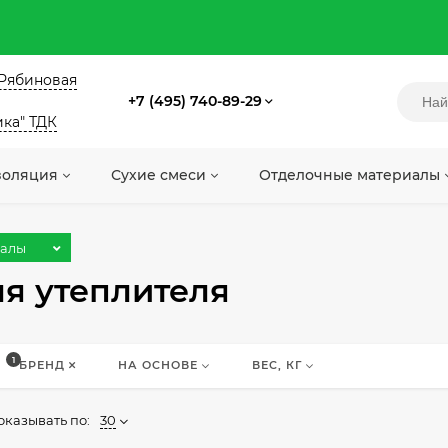
. Рябиновая
+7 (495) 740-89-29
ика" ТДК
золяция
Сухие смеси
Отделочные материалы
иалы
ля утеплителя
1
БРЕНД
НА ОСНОВЕ
ВЕС, КГ
оказывать по:
30