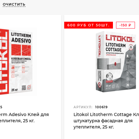
ОЧИСТИТЬ
600 РУБ ОТ 50ШТ.
-150
₽
15
АРТИКУЛ:
100619
herm Adesivo Клей для
Litokol Litotherm Cottage К
плителя, 25 кг.
штукатурка фасадная для
утеплителя, 25 кг.