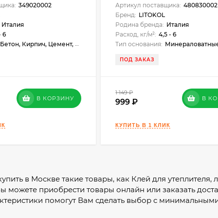
щика:
349020002
Артикул поставщика:
480830002
Бренд:
LITOKOL
Италия
Родина бренда:
Италия
- 6
Расход, кг/м²:
4,5 - 6
Бетон, Кирпич, Цемент, Штукатурка, СМЛ, Аквапанель
Тип основания:
Минераловатные плиты, пенополистирол, штукатурка, шпатлёвки, б
ПОД ЗАКАЗ
1 149
₽
В КОРЗИНУ
В К
999
купить в Москве такие товары, как Клей для утеплителя,
Вы можете приобрести товары онлайн или заказать дост
ктеристики помогут Вам сделать выбор с минимальными