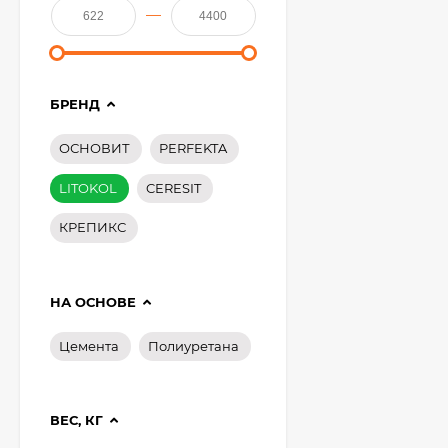
—
БРЕНД
ОСНОВИТ
PERFEKTA
LITOKOL
CERESIT
КРЕПИКС
НА ОСНОВЕ
Цемента
Полиуретана
Kerakoll Fugalite Color
Эпоксидная затирка,
1.5 кг.
4 850
₽
4 500
₽
ВЕС, КГ