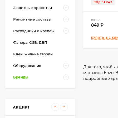
ПОД ЗАКАЗ
Защитные пропитки
KeraBellezza Design
Ремонтные составы
889
₽
Затирка цветная
эпоксидная 2 кг.
849
4 755
₽
Расходники и крепеж
3 700
₽
Фанера, OSB, ДВП
Kerakoll Fuga-Soap
Клей, жидкие гвозди
Eco Моющее
средство 1 л.
3 450
₽
Оборудование
Для того, чтобы
3 400
₽
магазина Enzo. 
Бренды
подробные хара
Kerakoll SILICONE
COLOR Герметик,
Затирка (50 цветов
2 850
₽
Design) 310 мл.
АКЦИЯ!