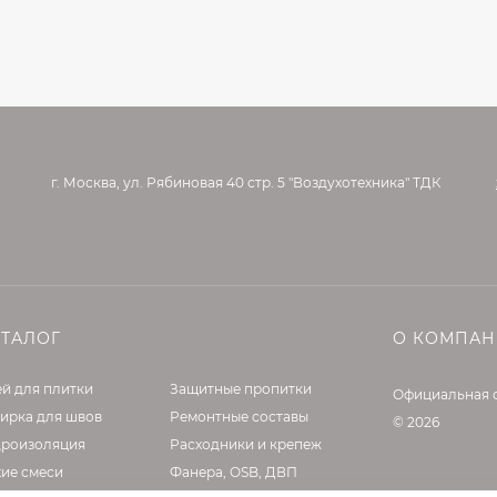
г. Москва, ул. Рябиновая 40 стр. 5 "Воздухотехника" ТДК
АТАЛОГ
О КОМПА
й для плитки
Защитные пропитки
Официальная 
ирка для швов
Ремонтные составы
© 2026
дроизоляция
Расходники и крепеж
хие смеси
Фанера, OSB, ДВП