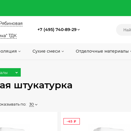
. Рябиновая
+7 (495) 740-89-29
ика" ТДК
золяция
Сухие смеси
Отделочные материалы
иалы
ая штукатурка
оказывать по:
30
-45
₽