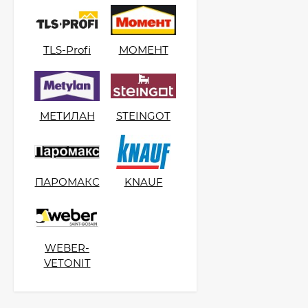
Kerakoll Fuga-Shock
Eco Средство для
TLS-Profi
МОМЕНТ
очистки плитки 1 л.
5 800
₽
4 990
₽
МЕТИЛАН
STEINGOT
ПАРОМАКС
KNAUF
WEBER-
VETONIT