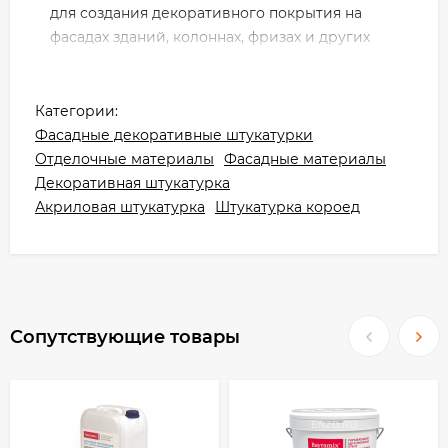
для создания декоративного покрытия на
фасадах зданий, колоннах, фризах и других
архитектурных элементах.
Рекомендуется также в качестве
Категории:
декоративного покрытия при устройстве
Фасадные декоративные штукатурки
систем наружной теплоизоляции "мокрый
Отделочные материалы
Фасадные материалы
фасад".
Декоративная штукатурка
Акриловая штукатурка
Штукатурка короед
Наносится на любые предварительно
подготовленные минеральные основания;
камень, кирпич, бетон, стекломагнезит,
гипсокартон и т.д.
Преимущества:
Сопутствующие товары
ВЫПОЛНЯЕТ ДЕКОРАТИВНУЮ И
ЗАЩИТНУЮ ФУНКЦИИ
СКРЫВАЕТ МЕЛКИЕ ДЕФЕКТЫ
ПОВЕРХНОСТИ