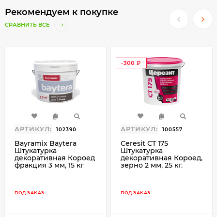
декоративной штукатурки.
Рекомендуем к покупке
Нанесение:
СРАВНИТЬ ВСЕ
Перед использованием содержимое ведра
тщательно перемешать.
-300
При необходимости тонировать.
₽
Допускается добавление воды до 2% от
общей массы.
В процессе нанесения материал также
АРТИКУЛ:
АРТИКУЛ:
102390
100557
необходимо периодически перемешивать.
Bayramix Baytera
Ceresit СТ 175
Штукатурка
Штукатурка
Decostone наносить кельмой из
декоративная Короед
декоративная Короед,
нержавеющей стали или тёркой с
фракция 3 мм, 15 кг
зерно 2 мм, 25 кг.
каучуковым покрытием (на выбор) на
толщину крупного зерна наполнителя
ПОД ЗАКАЗ
ПОД ЗАКАЗ
Рисунок задавать пластиковой кельмой,