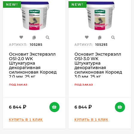
NEW!
NEW!
АРТИКУЛ:
105285
АРТИКУЛ:
105293
Основит Экстервэлл
Основит Экстервэлл
OSl-2.0 WK
OSl-3.0 WK
Штукатурка
Штукатурка
декоративная
декоративная
силиконовая Короед
силиконовая Короед
2,0 мм, 25 кг.
3,0 мм, 25 кг.
ПОД ЗАКАЗ
ПОД ЗАКАЗ
6 844
6 844