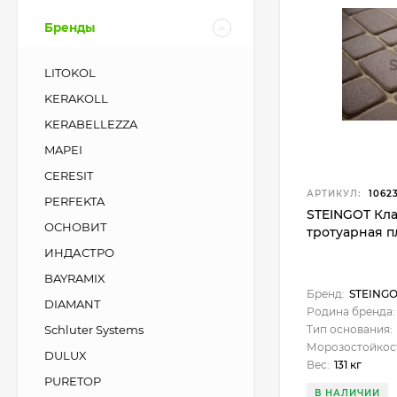
Бренды
LITOKOL
KERAKOLL
KERABELLEZZA
MAPEI
CERESIT
АРТИКУЛ:
1062
PERFEKTA
STEINGOT Кл
ОСНОВИТ
тротуарная п
ИНДАСТРО
BAYRAMIX
Бренд:
STEING
DIAMANT
Родина бренда:
Schluter Systems
Тип основания:
Морозостойкос
DULUX
Вес:
131 кг
PURETOP
В НАЛИЧИИ