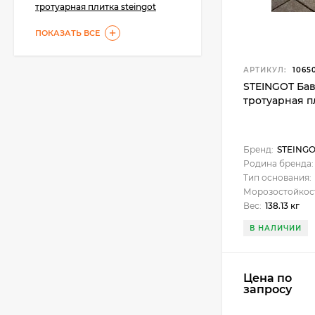
тротуарная плитка steingot
KeraBellezza Design
ПОКАЗАТЬ ВСЕ
Затирка цветная
эпоксидная 1 кг.
2 700
₽
2 050
₽
АРТИКУЛ:
1065
STEINGOT Ба
тротуарная п
Бренд:
STEING
Родина бренда:
Тип основания:
Морозостойкос
Вес:
138.13 кг
В НАЛИЧИИ
Цена по
запросу