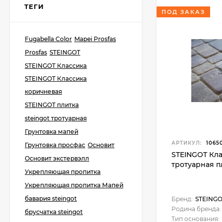
100 г.
ТЕГИ
400
₽
ПОД ЗАКАЗ
Fugabella Color
Mapei Prosfas
Prosfas
STEINGOT
Kerabellezza Neutro
База для Color Agent 1
STEINGOT Классика
кг.
1 950
₽
STEINGOT Классика
коричневая
STEINGOT плитка
steingot тротуарная
Kerakoll Fuga-Soap
Грунтовка мапей
Eco Моющее
средство 1 л.
АРТИКУЛ:
1065
3 450
₽
Грунтовка просфас
Основит
3 400
₽
STEINGOT Кл
Основит экстервэлл
тротуарная п
Укрепляющая пропитка
Укрепляющая пропитка Мапей
Kerabellezza Губка из
бавария steingot
Бренд:
STEING
фиброволокна для
уборки эпоксидной
Родина бренда:
брусчатка steingot
300
₽
затирки
Тип основания:
210
₽