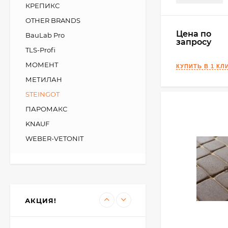
КРЕПИКС
OTHER BRANDS
Kerakoll Fuga-Soap
Цена по
Eco Моющее
BauLab Pro
средство 1 л.
запросу
3 450
₽
TLS-Profi
3 400
₽
МОМЕНТ
МЕТИЛАН
STEINGOT
Kerabellezza Губка из
фиброволокна для
ПАРОМАКС
уборки эпоксидной
300
₽
затирки
KNAUF
210
₽
WEBER-VETONIT
KeraBellezza Design
Затирка цветная
эпоксидная 0,33 кг.
1 285
₽
990
₽
АКЦИЯ!