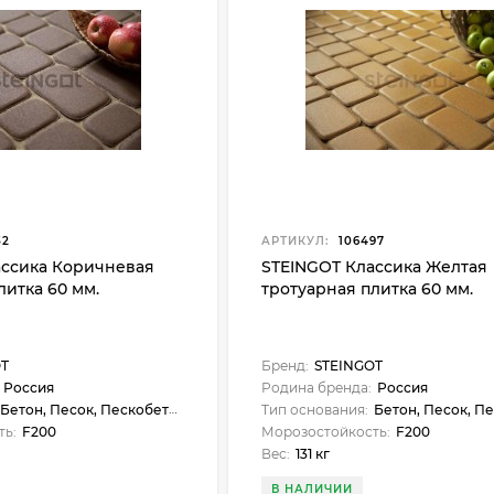
32
АРТИКУЛ:
106497
ассика Коричневая
STEINGOT Классика Желтая
литка 60 мм.
тротуарная плитка 60 мм.
OT
Бренд:
STEINGOT
Россия
Родина бренда:
Россия
Бетон, Песок, Пескобетон
Тип основания:
Бетон, Песок, Пес
ть:
F200
Морозостойкость:
F200
Вес:
131 кг
В НАЛИЧИИ