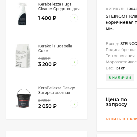
Kerabellezza Fuga
Cleaner Средство для
АРТИКУЛ:
1064
удаления
STEINGOT Кла
1 400
₽
эпоксидных остатков,
коричневая т
0,5 л.
мм.
Бренд:
STEING
Kerakoll Fugabella
Родина бренда:
Color
Полимерцементная
Тип основания:
4 550
₽
затирка 3 кг.
Морозостойкос
3 200
₽
Вес:
131 кг
В НАЛИЧИИ
KeraBellezza Design
Затирка цветная
эпоксидная 1 кг.
Цена по
2 700
₽
запросу
2 050
₽
KeraBellezza
Колеровочный агент