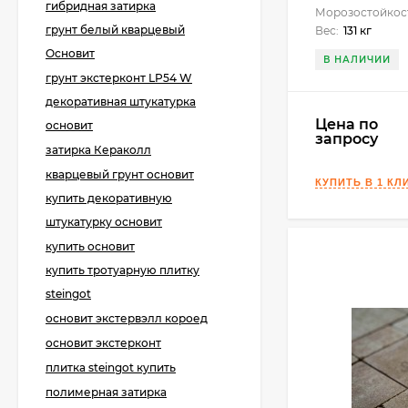
гибридная затирка
Морозостойкос
грунт белый кварцевый
Вес:
131 кг
Основит
В НАЛИЧИИ
KeraBellezza Design
грунт экстерконт LP54 W
Затирка цветная
эпоксидная 0,33 кг.
декоративная штукатурка
1 285
₽
990
₽
Цена по
основит
запросу
затирка Кераколл
кварцевый грунт основит
Kerabellezza Fuga
купить декоративную
Cleaner Средство для
штукатурку основит
удаления
1 400
₽
эпоксидных остатков,
купить основит
0,5 л.
купить тротуарную плитку
steingot
основит экстервэлл короед
Kerakoll Fugabella
Color
основит экстерконт
Полимерцементная
4 550
₽
затирка 3 кг.
плитка steingot купить
3 200
₽
полимерная затирка