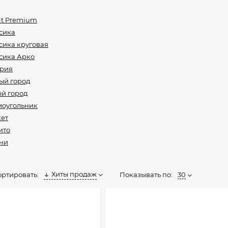
it Premium
сика
сика круговая
сика Арко
ария
ый город
й город
моугольник
ет
ито
ни
Хиты продаж
Показывать по:
30
ортировать: