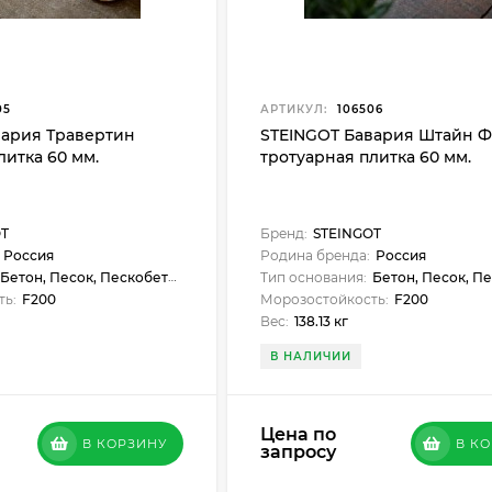
05
АРТИКУЛ:
106506
вария Травертин
STEINGOT Бавария Штайн 
литка 60 мм.
тротуарная плитка 60 мм.
OT
Бренд:
STEINGOT
Россия
Родина бренда:
Россия
Бетон, Песок, Пескобетон
Тип основания:
Бетон, Песок, Пес
ть:
F200
Морозостойкость:
F200
Вес:
138.13 кг
В НАЛИЧИИ
Цена по
В КОРЗИНУ
В К
запросу