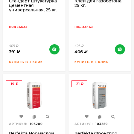
Стандарт Штукатурка
Клей для газобетона,
цементная
25 кг.
универсальная, 25 кг.
ПОД ЗАКАЗ
ПОД ЗАКАЗ
409
₽
426
₽
391
406
-19
-21
₽
₽
АРТИКУЛ:
103200
АРТИКУЛ:
103259
Perfekta Нормаслой
Perfekta Фронтпро