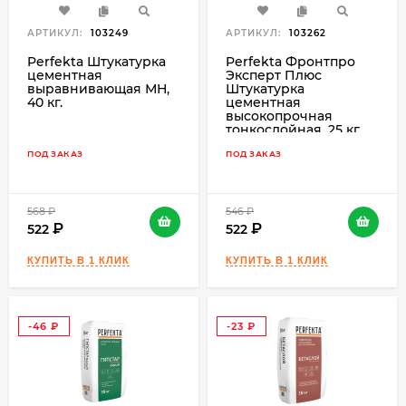
АРТИКУЛ:
103249
АРТИКУЛ:
103262
Perfekta Штукатурка
Perfekta Фронтпро
цементная
Эксперт Плюс
выравнивающая МН,
Штукатурка
40 кг.
цементная
высокопрочная
тонкослойная, 25 кг.
ПОД ЗАКАЗ
ПОД ЗАКАЗ
568
₽
546
₽
522
522
-46
-23
₽
₽