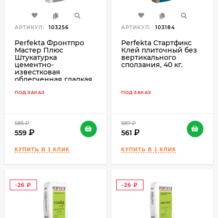
АРТИКУЛ:
103256
АРТИКУЛ:
103184
Perfekta Фронтпро
Perfekta Стартфикс
Мастер Плюс
Клей плиточный без
Штукатурка
вертикального
цементно-
сползания, 40 кг.
известковая
облегченная гладкая,
25 кг.
ПОД ЗАКАЗ
ПОД ЗАКАЗ
585
₽
587
₽
559
561
-26
-26
₽
₽