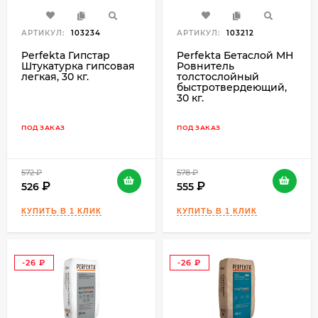
АРТИКУЛ:
103234
АРТИКУЛ:
103212
Perfekta Гипстар
Perfekta Бетаслой МН
Штукатурка гипсовая
Ровнитель
легкая, 30 кг.
толстослойный
быстротвердеющий,
30 кг.
ПОД ЗАКАЗ
ПОД ЗАКАЗ
572
₽
578
₽
526
555
-26
-26
₽
₽