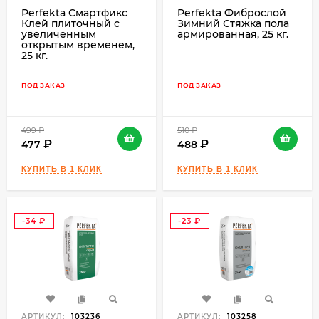
Perfekta Смартфикс
Perfekta Фиброслой
Клей плиточный с
Зимний Стяжка пола
увеличенным
армированная, 25 кг.
открытым временем,
25 кг.
ПОД ЗАКАЗ
ПОД ЗАКАЗ
499
₽
510
₽
477
488
-34
-23
₽
₽
АРТИКУЛ:
103236
АРТИКУЛ:
103258