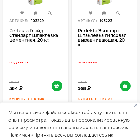
АРТИКУЛ:
103229
АРТИКУЛ:
103223
Perfekta Глайд
Perfekta Экостарт
Стандарт Шпаклевка
Шпаклевка гипсовая
цементная, 20 кг.
выравнивающая, 20
кг.
ПОД ЗАКАЗ
ПОД ЗАКАЗ
590
₽
594
₽
564
568
Мы используем файлы cookie, чтобы улучшить ваш
опыт просмотра, показывать персонализированную
-33
-27
рекламу или контент и анализировать наш трафик.
₽
₽
Нажимая «Принять все», вы соглашаетесь на