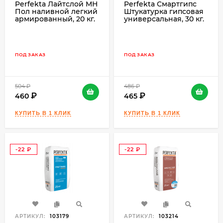
Perfekta Лайтслой МН
Perfekta Смартгипс
Пол наливной легкий
Штукатурка гипсовая
армированный, 20 кг.
универсальная, 30 кг.
ПОД ЗАКАЗ
ПОД ЗАКАЗ
504
₽
486
₽
460
465
-22
-22
₽
₽
АРТИКУЛ:
103179
АРТИКУЛ:
103214